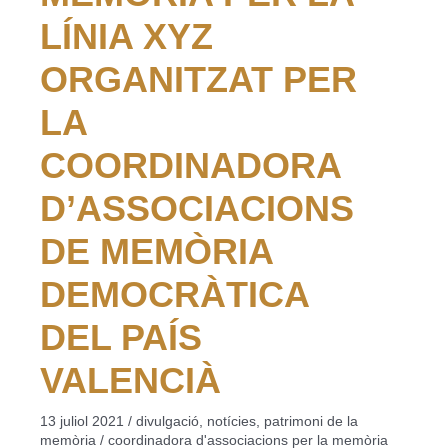
LÍNIA XYZ
ORGANITZAT PER
LA
COORDINADORA
D’ASSOCIACIONS
DE MEMÒRIA
DEMOCRÀTICA
DEL PAÍS
VALENCIÀ
13 juliol 2021
/
divulgació
,
notícies
,
patrimoni de la
memòria
/
coordinadora d'associacions per la memòria