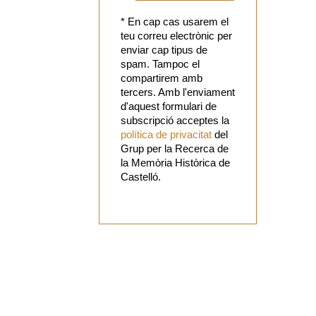
* En cap cas usarem el
teu correu electrònic per
enviar cap tipus de
spam. Tampoc el
compartirem amb
tercers. Amb l'enviament
d'aquest formulari de
subscripció acceptes la
política de privacitat
del
Grup per la Recerca de
la Memòria Històrica de
Castelló.
Vols
col·laborar
amb el Grup?
Tens alguna
proposta?
Digues la
teua!