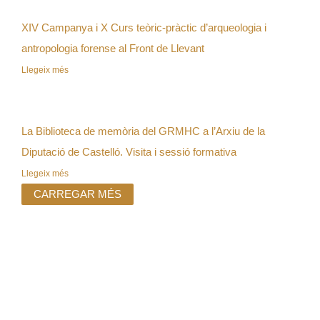
XIV Campanya i X Curs teòric-pràctic d’arqueologia i
antropologia forense al Front de Llevant
Llegeix més
La Biblioteca de memòria del GRMHC a l’Arxiu de la
Diputació de Castelló. Visita i sessió formativa
Llegeix més
CARREGAR MÉS
Vols rebre les
últimes notícies
del Grup al teu
mail i estar al dia
de les nostres