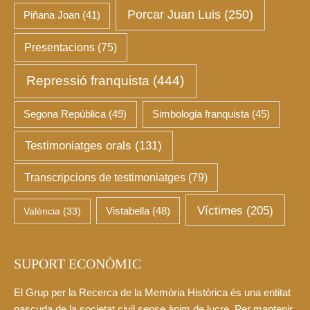
Porcar Juan Luis
(250)
Piñana Joan
(41)
Presentacions
(75)
Repressió franquista
(444)
Segona República
(49)
Simbologia franquista
(45)
Testimoniatges orals
(131)
Transcripcions de testimoniatges
(79)
Víctimes
(205)
València
(33)
Vistabella
(48)
SUPORT ECONÒMIC
El Grup per la Recerca de la Memòria Històrica és una entitat
nascuda de la societat civil sense ànim de lucre. Per mantenir