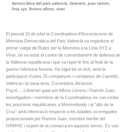
democràtica del país valencià
,
itineraris
,
juan ramón
,
línia xyz
,
llorens alfons
,
viver
El passat 10 de juliol la Coordinadora d’Associacions de
Memòria Democràtica del País Valencià va organitzar el
primer viatge de Rutes per la Memòria a la Línia XYZ a
Viver, on va estar el centre de comandament de defensa de
la València republicana i que va repel·lir fins al final de la
guerra l’ofensiva feixista. Ha sigut tot un èxit, amb la
participació d’unes 25 companyes i companys de Castelló,
València i la seua àrea, Cocentaina, Alcàsser,
Puçol…..L’itinerari guiat per Alfons Llorens i Ramón Juan,
investigadors i membres de la Coordinadora, es van visitar
les posicions republicanes a Monrredondo i al “alto de la
Cruz” amb informació respecte a les batalles ocorregudes
proporcionada per Ramón Juan, membre també del
GRMHC i expert de la comarca en aquests temes. Es van