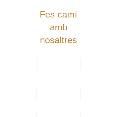
Fes camí
amb
nosaltres
El nom (obligatori)
El correu electrònic
(obligatori)
Assumpte