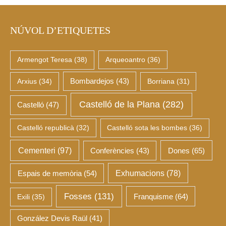
NÚVOL D’ETIQUETES
Armengot Teresa
(38)
Arqueoantro
(36)
Arxius
(34)
Bombardejos
(43)
Borriana
(31)
Castelló de la Plana
(282)
Castelló
(47)
Castelló republicà
(32)
Castelló sota les bombes
(36)
Cementeri
(97)
Dones
(65)
Conferències
(43)
Espais de memòria
(54)
Exhumacions
(78)
Fosses
(131)
Franquisme
(64)
Exili
(35)
González Devis Raül
(41)