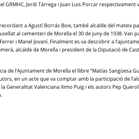
del GRMHC, Jordi Tárrega i Juan Luis Porcar respectivament 
 recordant a Agustí Borrás Boix, també alcalde del mateix pa
ellat al cementeri de Morella el 30 de juny de 1938. Van pa
Ferrer i Manel Jovaní. Finalment es va descobrir a l’ajuntam
rà, alcalde de Morella i president de la Diputació de Cast
stícia de l’Ajuntament de Morella el llibre “Matías Sangüesa G
autors, en un acte que va comptar amb la participació de l’al
 la Generalitat Valenciana Ximo Puig i els autors Pep Querol
.