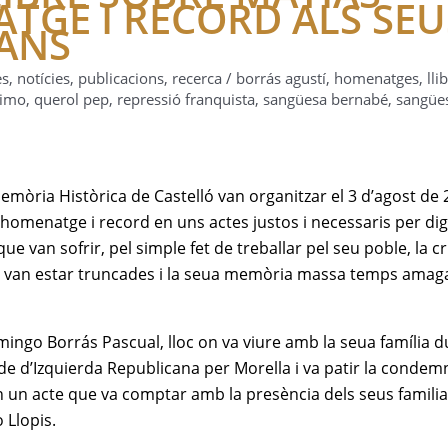
TGE I RECORD ALS SEU
CANS
es
,
notícies
,
publicacions
,
recerca
/
borrás agustí
,
homenatges
,
lli
ximo
,
querol pep
,
repressió franquista
,
sangüesa bernabé
,
sangüe
Memòria Històrica de Castelló van organitzar el 3 d’agost de
homenatge i record en uns actes justos i necessaris per dign
e van sofrir, pel simple fet de treballar pel seu poble, la c
des van estar truncades i la seua memòria massa temps amag
ingo Borrás Pascual, lloc on va viure amb la seua família d
lde d’Izquierda Republicana per Morella i va patir la condem
en un acte que va comptar amb la presència dels seus famili
 Llopis.