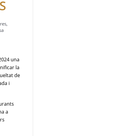
S
bres
,
sa
 2024 una
ificar la
rueltat de
ada i
urants
na a
ars