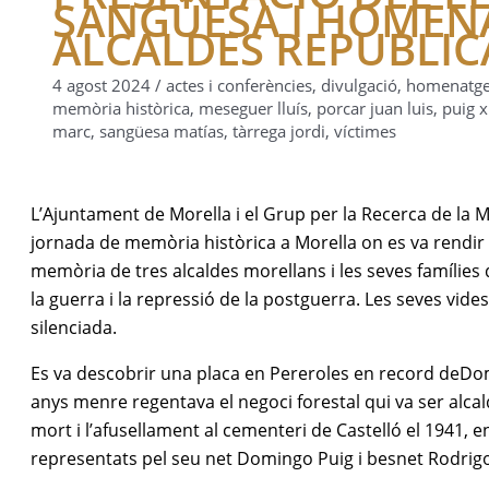
SANGÜESA I HOMENA
ALCALDES REPUBLI
4 agost 2024
/
actes i conferències
,
divulgació
,
homenatg
memòria històrica
,
meseguer lluís
,
porcar juan luis
,
puig 
marc
,
sangüesa matías
,
tàrrega jordi
,
víctimes
L’Ajuntament de Morella i el Grup per la Recerca de la 
jornada de memòria històrica a Morella on es va rendir 
memòria de tres alcaldes morellans i les seves famílies qu
la guerra i la repressió de la postguerra. Les seves vi
silenciada.
Es va descobrir una placa en Pereroles en record deDom
anys menre regentava el negoci forestal qui va ser alca
mort i l’afusellament al cementeri de Castelló el 1941, 
representats pel seu net Domingo Puig i besnet Rodrigo