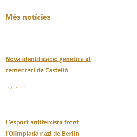
Més notícies
Nova identificació genètica al
cementeri de Castelló
Llegeix més
L’esport antifeixista front
l’Olimpíada nazi de Berlín