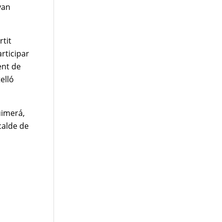
van
rtit
rticipar
ent de
elló
uimerá,
calde de