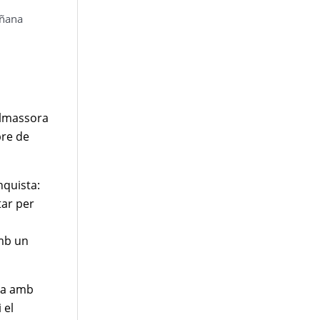
iñana
Almassora
bre de
nquista:
tar per
amb un
ora amb
 el