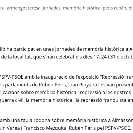
ra
,
armengot teresa
,
jornades
,
memòria històrica
,
peris rubén
,
p
elló ha participat en unes jornades de memòria històrica a 
de la localitat, que s’han celebrat els díes 17, 24 i 31 d’octu
PSPV-PSOE amb la inauguració de l’exposició “Repressió fra
ls parlaments de Ruben Peris, Joan Pinyana i es van presen
icacions sobre memòria històrica i repressió a les nostres
guerra civil, la memòria històrica i la repressió franquista 
des amb una taula rodona sobre memòria històrica a Almass
ín Varea i Francisco Mezquita, Rubén Peris pel PSPV-PSOE, i