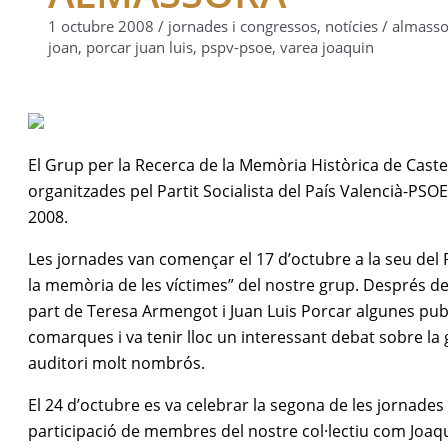
1 octubre 2008
/
jornades i congressos
,
notícies
/
almasso
joan
,
porcar juan luis
,
pspv-psoe
,
varea joaquin
El Grup per la Recerca de la Memòria Històrica de Cast
organitzades pel Partit Socialista del País Valencià-PSOE 
2008.
Les jornades van començar el 17 d’octubre a la seu del 
la memòria de les víctimes” del nostre grup. Després de
part de Teresa Armengot i Juan Luis Porcar algunes publ
comarques i va tenir lloc un interessant debat sobre la 
auditori molt nombrós.
El 24 d’octubre es va celebrar la segona de les jorna
participació de membres del nostre col·lectiu com Joaqu