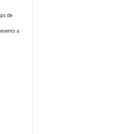
mps de
n
resents a