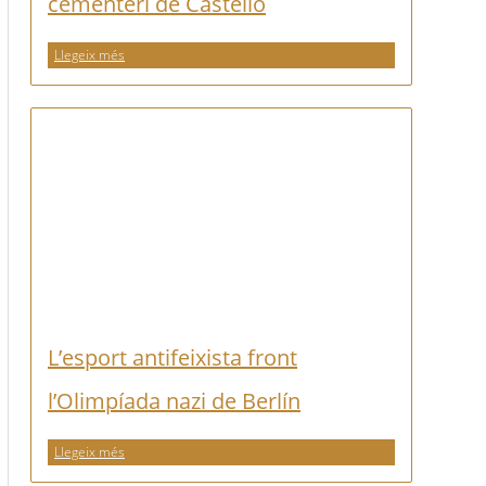
cementeri de Castelló
Llegeix més
L’esport antifeixista front
l’Olimpíada nazi de Berlín
Llegeix més