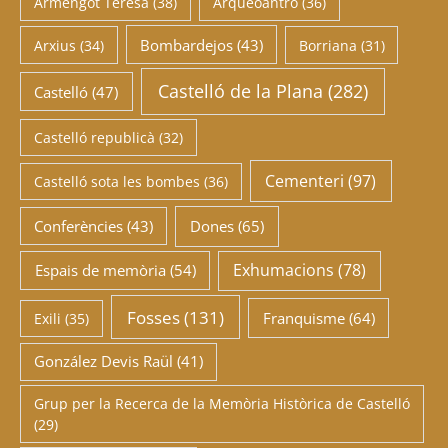
Armengot Teresa
(38)
Arqueoantro
(36)
Bombardejos
(43)
Arxius
(34)
Borriana
(31)
Castelló de la Plana
(282)
Castelló
(47)
Castelló republicà
(32)
Cementeri
(97)
Castelló sota les bombes
(36)
Conferències
(43)
Dones
(65)
Exhumacions
(78)
Espais de memòria
(54)
Fosses
(131)
Franquisme
(64)
Exili
(35)
González Devis Raül
(41)
Grup per la Recerca de la Memòria Històrica de Castelló
(29)