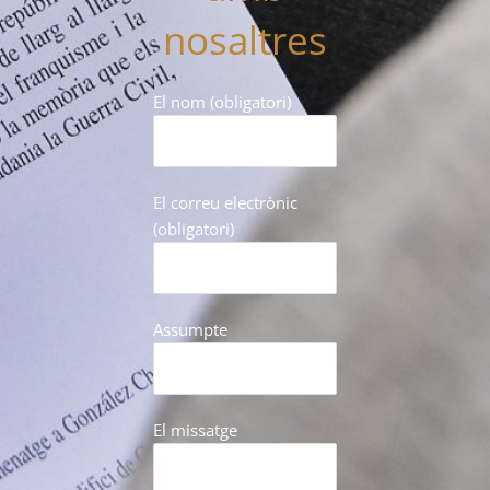
nosaltres
El nom (obligatori)
El correu electrònic
(obligatori)
Assumpte
El missatge