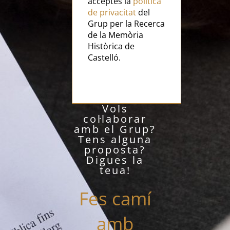
acceptes la
política
de privacitat
del
Grup per la Recerca
de la Memòria
Històrica de
Castelló.
Vols
col·laborar
amb el Grup?
Tens alguna
proposta?
Digues la
teua!
Fes camí
amb