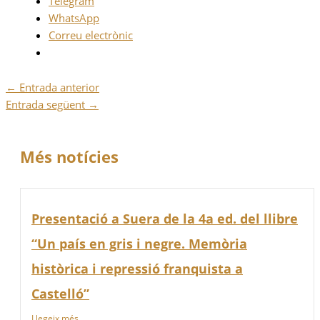
Telegram
WhatsApp
Correu electrònic
←
Entrada anterior
Entrada següent
→
Més notícies
Presentació a Suera de la 4a ed. del llibre
“Un país en gris i negre. Memòria
històrica i repressió franquista a
Castelló”
Llegeix més