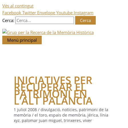
Vés al contingut
Facebook
Twitter
Envelope
Youtube
Instagram
Cerca:
Menú principal
INICIATIVES PER
RECUPERAR EL
PATRIMONI EN
L’ALT PALÀNCIA
1 juliol 2008
/
divulgació
,
notícies
,
patrimoni de la
memòria
/
el toro
,
espais de memòria
,
jérica
,
línia
xyz
,
palomar juan miguel
,
trinxeres
,
viver