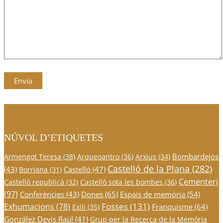
NÚVOL D’ETIQUETES
Bombardejos
Armengot Teresa
(38)
Arqueoantro
(36)
Arxius
(34)
Castelló de la Plana
(282)
(43)
Castelló
(47)
Borriana
(31)
Cementeri
Castelló republicà
(32)
Castelló sota les bombes
(36)
(97)
Conferències
(43)
Dones
(65)
Espais de memòria
(54)
Fosses
(131)
Exhumacions
(78)
Franquisme
(64)
Exili
(35)
González Devis Raül
(41)
Grup per la Recerca de la Memòria