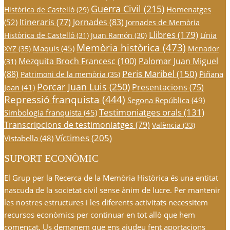
Guerra Civil
(215)
Homenatges
Històrica de Castelló
(29)
Itineraris
(77)
Jornades
(83)
(52)
Jornades de Memòria
Llibres
(179)
Històrica de Castelló
(31)
Juan Ramón
(30)
Línia
Memòria històrica
(473)
Maquis
(45)
XYZ
(35)
Menador
Mezquita Broch Francesc
(100)
Palomar Juan Miguel
(31)
Peris Maribel
(150)
(88)
Piñana
Patrimoni de la memòria
(35)
Porcar Juan Luis
(250)
Presentacions
(75)
Joan
(41)
Repressió franquista
(444)
Segona República
(49)
Testimoniatges orals
(131)
Simbologia franquista
(45)
Transcripcions de testimoniatges
(79)
València
(33)
Víctimes
(205)
Vistabella
(48)
SUPORT ECONÒMIC
El Grup per la Recerca de la Memòria Històrica és una entitat
nascuda de la societat civil sense ànim de lucre. Per mantenir
les nostres estructures i les diferents activitats necessitem
recursos econòmics per continuar en tot allò que hem
començat. Us demanem que ens ajudeu fent aportacions