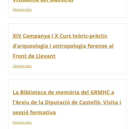
Llegeix més
XIV Campanya i X Curs teòric-pràctic
d’arqueologia i antropologia forense al
Front de Llevant
Llegeix més
La Biblioteca de memòria del GRMHC a
l’Arxiu de la Diputació de Castelló. Visita i
sessió formativa
Llegeix més