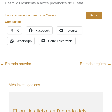
Castelló i residents a altres províncies de l’Estat.
L’altra repressió, originaris de Castelló
Baixa
Comparteix:
X
Facebook
Telegram
WhatsApp
Correu electrònic
←
Entrada anterior
Entrada següent
→
Més investigacions
El jou i les fletxes a l’entrada dels