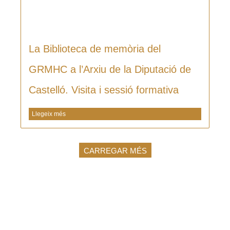
La Biblioteca de memòria del
GRMHC a l’Arxiu de la Diputació de
Castelló. Visita i sessió formativa
Llegeix més
CARREGAR MÉS
Vols rebre les
últimes notícies
del Grup al teu