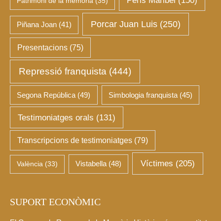
Peris Maribel
(150)
Patrimoni de la memòria
(35)
Porcar Juan Luis
(250)
Piñana Joan
(41)
Presentacions
(75)
Repressió franquista
(444)
Segona República
(49)
Simbologia franquista
(45)
Testimoniatges orals
(131)
Transcripcions de testimoniatges
(79)
Víctimes
(205)
València
(33)
Vistabella
(48)
SUPORT ECONÒMIC