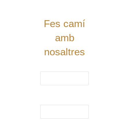
Digues la
teua!
Fes camí
amb
nosaltres
El nom (obligatori)
El correu electrònic
(obligatori)
Assumpte