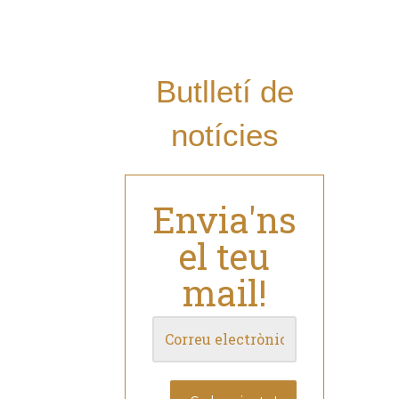
mail i estar al dia
de les nostres
novetats?
Butlletí de
notícies
Envia'ns
el teu
mail!