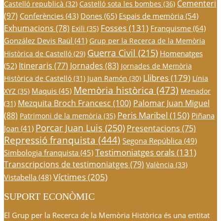
Cementeri
Castelló republicà
(32)
Castelló sota les bombes
(36)
(97)
Conferències
(43)
Dones
(65)
Espais de memòria
(54)
Fosses
(131)
Exhumacions
(78)
Franquisme
(64)
Exili
(35)
González Devis Raül
(41)
Grup per la Recerca de la Memòria
Guerra Civil
(215)
Homenatges
Històrica de Castelló
(29)
Itineraris
(77)
Jornades
(83)
(52)
Jornades de Memòria
Llibres
(179)
Històrica de Castelló
(31)
Juan Ramón
(30)
Línia
Memòria històrica
(473)
Maquis
(45)
XYZ
(35)
Menador
Mezquita Broch Francesc
(100)
Palomar Juan Miguel
(31)
Peris Maribel
(150)
(88)
Piñana
Patrimoni de la memòria
(35)
Porcar Juan Luis
(250)
Presentacions
(75)
Joan
(41)
Repressió franquista
(444)
Segona República
(49)
Testimoniatges orals
(131)
Simbologia franquista
(45)
Transcripcions de testimoniatges
(79)
València
(33)
Víctimes
(205)
Vistabella
(48)
SUPORT ECONÒMIC
El Grup per la Recerca de la Memòria Històrica és una entitat