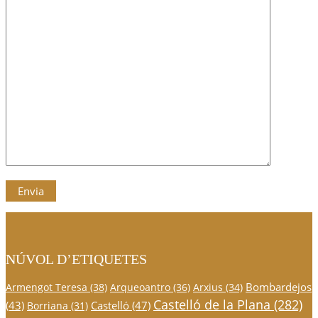
NÚVOL D’ETIQUETES
Bombardejos
Armengot Teresa
(38)
Arqueoantro
(36)
Arxius
(34)
Castelló de la Plana
(282)
(43)
Castelló
(47)
Borriana
(31)