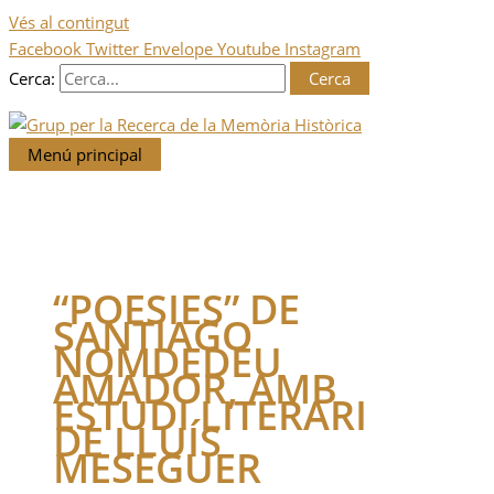
Vés al contingut
Facebook
Twitter
Envelope
Youtube
Instagram
Cerca:
Menú principal
“POESIES” DE
SANTIAGO
NOMDEDEU
AMADOR, AMB
ESTUDI LITERARI
DE LLUÍS
MESEGUER