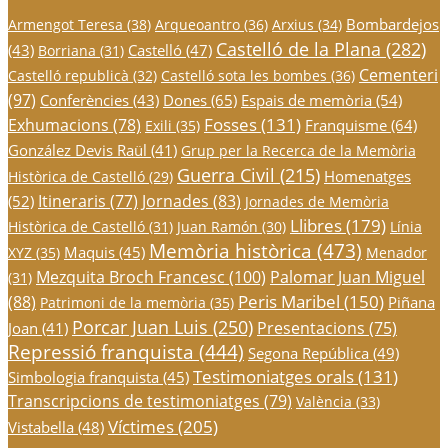
Bombardejos
Armengot Teresa
(38)
Arqueoantro
(36)
Arxius
(34)
Castelló de la Plana
(282)
(43)
Castelló
(47)
Borriana
(31)
Cementeri
Castelló republicà
(32)
Castelló sota les bombes
(36)
(97)
Conferències
(43)
Dones
(65)
Espais de memòria
(54)
Fosses
(131)
Exhumacions
(78)
Franquisme
(64)
Exili
(35)
González Devis Raül
(41)
Grup per la Recerca de la Memòria
Guerra Civil
(215)
Homenatges
Històrica de Castelló
(29)
Itineraris
(77)
Jornades
(83)
(52)
Jornades de Memòria
Llibres
(179)
Històrica de Castelló
(31)
Juan Ramón
(30)
Línia
Memòria històrica
(473)
Maquis
(45)
XYZ
(35)
Menador
Mezquita Broch Francesc
(100)
Palomar Juan Miguel
(31)
Peris Maribel
(150)
(88)
Piñana
Patrimoni de la memòria
(35)
Porcar Juan Luis
(250)
Presentacions
(75)
Joan
(41)
Repressió franquista
(444)
Segona República
(49)
Testimoniatges orals
(131)
Simbologia franquista
(45)
Transcripcions de testimoniatges
(79)
València
(33)
Víctimes
(205)
Vistabella
(48)