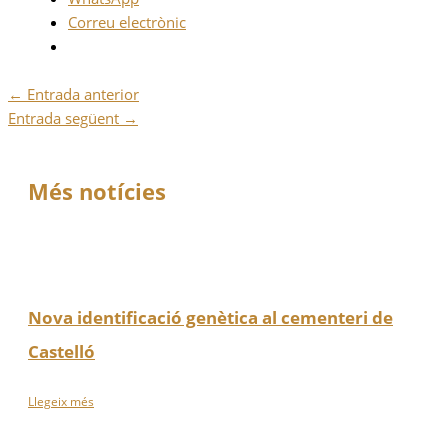
Correu electrònic
←
Entrada anterior
Entrada següent
→
Més notícies
Nova identificació genètica al cementeri de
Castelló
Llegeix més