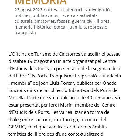
23 agost 2023
/
actes i conferències
,
divulgació
,
notícies
,
publicacions
,
recerca
/
activitats
culturals
,
cinctorres
,
fosses
,
guerra civil
,
llibres
,
memòria històrica
,
porcar juan luis
,
repressió
franquista
L’Oficina de Turisme de Cinctorres va acollir el passat
dissabte 19 d’agost en un acte organitzat pel Centre
d’Estudis dels Ports, la presentació de la segona edició
del llibre “Els Ports: franquisme i repressió, ciutadania
i memòria” de Joan Lluís Porcar, publicat per Onada
Edicions dins de la col·lecció Biblioteca dels Ports de
Morella. L’acte que va reunir prop de 40 persones, va
estar presentat per Jordi Marín, membre del Centre
d’Estudis dels Ports, i es va realitzar en forma de
diàleg entre l’autor i Jordi Tàrrega, membre del
GRMHC, en el qual van tractar diferents àmbits
temàtics del llibre des d’una contextualització