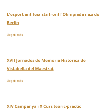
L’esport antifeixista front l’Olimpíada nazi de
Berlín
Llegeix més
XVII Jornades de Memòria Històrica de
Vistabella del Maestrat
Llegeix més
XIV Campanya i X Curs teòric-pràctic