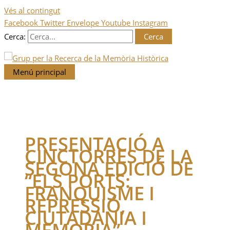
Vés al contingut
Facebook
Twitter
Envelope
Youtube
Instagram
Cerca:
Menú principal
PRESENTACIÓ A
CINCTORRES DE LA
SEGONA EDICIÓ DE
“ELS PORTS:
FRANQUISME I
REPRESSIÓ,
CIUTADANIA I
MEMÒRIA”