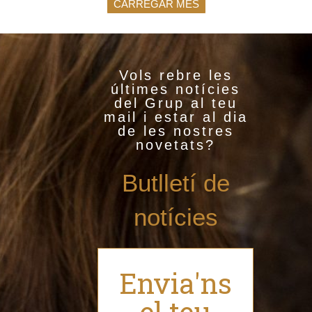
CARREGAR MÉS
Vols rebre les
últimes notícies
del Grup al teu
mail i estar al dia
de les nostres
novetats?
Butlletí de
notícies
Envia'ns
el teu