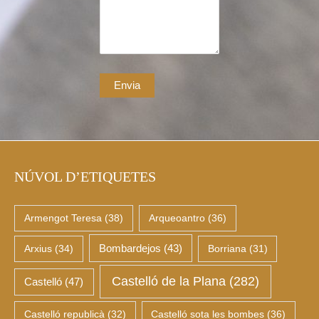
NÚVOL D’ETIQUETES
Armengot Teresa
(38)
Arqueoantro
(36)
Arxius
(34)
Bombardejos
(43)
Borriana
(31)
Castelló de la Plana
(282)
Castelló
(47)
Castelló republicà
(32)
Castelló sota les bombes
(36)