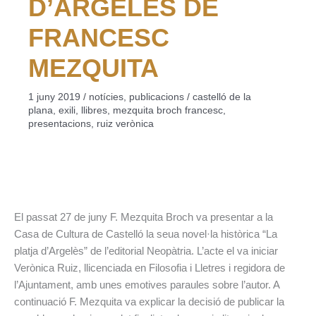
D’ARGELÈS DE
FRANCESC
MEZQUITA
1 juny 2019
/
notícies
,
publicacions
/
castelló de la
plana
,
exili
,
llibres
,
mezquita broch francesc
,
presentacions
,
ruiz verònica
El passat 27 de juny F. Mezquita Broch va presentar a la
Casa de Cultura de Castelló la seua novel·la històrica “La
platja d’Argelès” de l’editorial Neopàtria. L’acte el va iniciar
Verònica Ruiz, llicenciada en Filosofia i Lletres i regidora de
l’Ajuntament, amb unes emotives paraules sobre l’autor. A
continuació F. Mezquita va explicar la decisió de publicar la