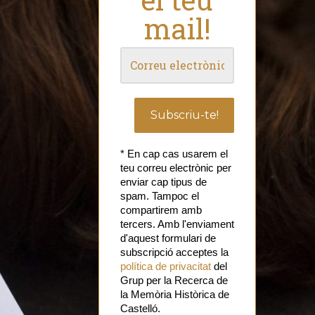
mail!
* En cap cas usarem el
teu correu electrònic per
enviar cap tipus de
spam. Tampoc el
compartirem amb
tercers. Amb l'enviament
d'aquest formulari de
subscripció acceptes la
política de privacitat
del
Grup per la Recerca de
la Memòria Històrica de
Castelló.