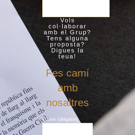
Vols
col·laborar
amb el Grup?
Tens alguna
proposta?
Digues la
teua!
Fes camí
amb
nosaltres
El nom (obligatori)