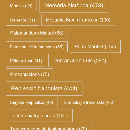
Memòria històrica
(473)
Maquis
(45)
Mezquita Broch Francesc
(100)
Menador
(31)
Palomar Juan Miguel
(88)
Peris Maribel
(150)
Patrimoni de la memòria
(35)
Porcar Juan Luis
(250)
Piñana Joan
(41)
Presentacions
(75)
Repressió franquista
(444)
Segona República
(49)
Simbologia franquista
(45)
Testimoniatges orals
(131)
Transcripcions de testimoniatges
(79)