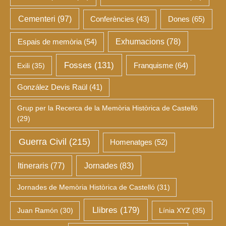
Cementeri
(97)
Dones
(65)
Conferències
(43)
Espais de memòria
(54)
Exhumacions
(78)
Fosses
(131)
Franquisme
(64)
Exili
(35)
González Devis Raül
(41)
Grup per la Recerca de la Memòria Històrica de Castelló
(29)
Guerra Civil
(215)
Homenatges
(52)
Itineraris
(77)
Jornades
(83)
Jornades de Memòria Històrica de Castelló
(31)
Llibres
(179)
Juan Ramón
(30)
Línia XYZ
(35)