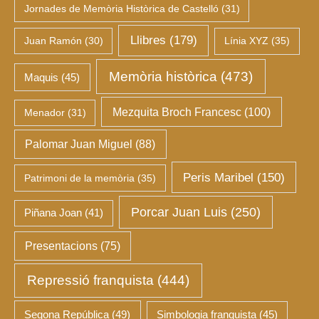
Jornades de Memòria Històrica de Castelló
(31)
Llibres
(179)
Juan Ramón
(30)
Línia XYZ
(35)
Memòria històrica
(473)
Maquis
(45)
Mezquita Broch Francesc
(100)
Menador
(31)
Palomar Juan Miguel
(88)
Peris Maribel
(150)
Patrimoni de la memòria
(35)
Porcar Juan Luis
(250)
Piñana Joan
(41)
Presentacions
(75)
Repressió franquista
(444)
Segona República
(49)
Simbologia franquista
(45)