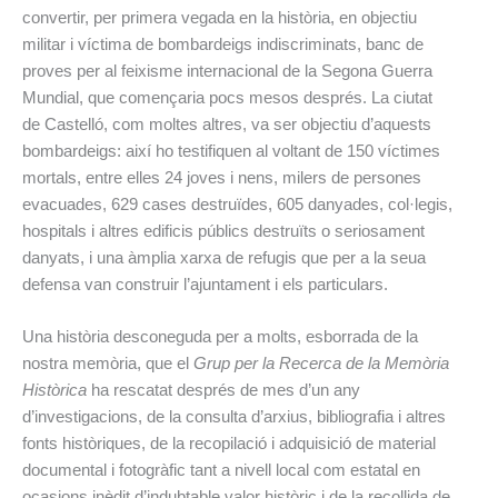
convertir, per primera vegada en la història, en objectiu
militar i víctima de bombardeigs indiscriminats, banc de
proves per al feixisme internacional de la Segona Guerra
Mundial, que començaria pocs mesos després. La ciutat
de Castelló, com moltes altres, va ser objectiu d’aquests
bombardeigs: així ho testifiquen al voltant de 150 víctimes
mortals, entre elles 24 joves i nens, milers de persones
evacuades, 629 cases destruïdes, 605 danyades, col·legis,
hospitals i altres edificis públics destruïts o seriosament
danyats, i una àmplia xarxa de refugis que per a la seua
defensa van construir l’ajuntament i els particulars.
Una història desconeguda per a molts, esborrada de la
nostra memòria, que el
Grup per la Recerca de la Memòria
Històrica
ha rescatat després de mes d’un any
d’investigacions, de la consulta d’arxius, bibliografia i altres
fonts històriques, de la recopilació i adquisició de material
documental i fotogràfic tant a nivell local com estatal en
ocasions inèdit d’indubtable valor històric i de la recollida de