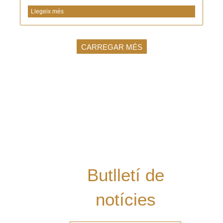
Llegeix més
CARREGAR MÉS
Vols rebre les
últimes notícies
del Grup al teu
mail i estar al dia
de les nostres
novetats?
Butlletí de
notícies