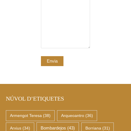
NÚVOL D’ETIQUETES
Armengot Teresa
(38)
Arqueoantro
(36)
Arxius
(34)
Bombardejos
(43)
Borriana
(31)