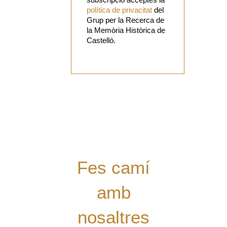
política de privacitat
del
Grup per la Recerca de
la Memòria Històrica de
Castelló.
Vols
col·laborar
amb el Grup?
Tens alguna
proposta?
Digues la
teua!
Fes camí
amb
nosaltres