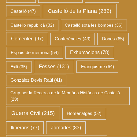
Castelló de la Plana
(282)
Castelló
(47)
Castelló republicà
(32)
Castelló sota les bombes
(36)
Cementeri
(97)
Dones
(65)
Conferències
(43)
Espais de memòria
(54)
Exhumacions
(78)
Fosses
(131)
Franquisme
(64)
Exili
(35)
González Devis Raül
(41)
Grup per la Recerca de la Memòria Històrica de Castelló
(29)
Guerra Civil
(215)
Homenatges
(52)
Itineraris
(77)
Jornades
(83)