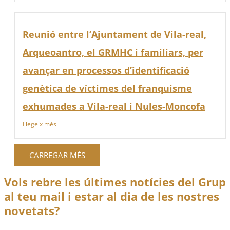
Reunió entre l’Ajuntament de Vila-real,
Arqueoantro, el GRMHC i familiars, per
avançar en processos d’identificació
genètica de víctimes del franquisme
exhumades a Vila-real i Nules-Moncofa
Llegeix més
CARREGAR MÉS
Vols rebre les últimes notícies del Grup
al teu mail i estar al dia de les nostres
novetats?