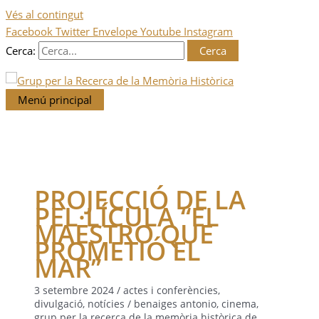
Vés al contingut
Facebook
Twitter
Envelope
Youtube
Instagram
Cerca:
Menú principal
PROJECCIÓ DE LA
PEL·LÍCULA “EL
MAESTRO QUE
PROMETIÓ EL
MAR”
3 setembre 2024
/
actes i conferències
,
divulgació
,
notícies
/
benaiges antonio
,
cinema
,
grup per la recerca de la memòria històrica de