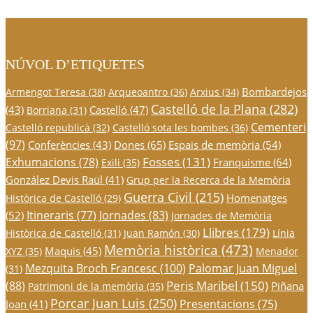
NÚVOL D’ETIQUETES
Bombardejos
Armengot Teresa
(38)
Arqueoantro
(36)
Arxius
(34)
Castelló de la Plana
(282)
(43)
Castelló
(47)
Borriana
(31)
Cementeri
Castelló republicà
(32)
Castelló sota les bombes
(36)
(97)
Conferències
(43)
Dones
(65)
Espais de memòria
(54)
Fosses
(131)
Exhumacions
(78)
Franquisme
(64)
Exili
(35)
González Devis Raül
(41)
Grup per la Recerca de la Memòria
Guerra Civil
(215)
Homenatges
Històrica de Castelló
(29)
Itineraris
(77)
Jornades
(83)
(52)
Jornades de Memòria
Llibres
(179)
Històrica de Castelló
(31)
Juan Ramón
(30)
Línia
Memòria històrica
(473)
Maquis
(45)
XYZ
(35)
Menador
Mezquita Broch Francesc
(100)
Palomar Juan Miguel
(31)
Peris Maribel
(150)
(88)
Piñana
Patrimoni de la memòria
(35)
Porcar Juan Luis
(250)
Presentacions
(75)
Joan
(41)