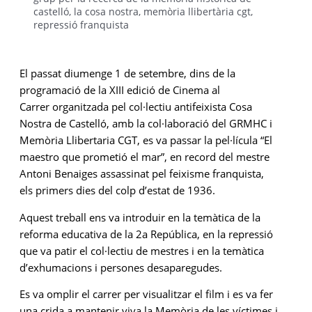
castelló
,
la cosa nostra
,
memòria llibertària cgt
,
repressió franquista
El passat diumenge 1 de setembre, dins de la
programació de la XIII edició de Cinema al
Carrer organitzada pel col·lectiu antifeixista Cosa
Nostra de Castelló, amb la col·laboració del GRMHC i
Memòria Llibertaria CGT, es va passar la pel·lícula “El
maestro que prometió el mar”, en record del mestre
Antoni Benaiges assassinat pel feixisme franquista,
els primers dies del colp d’estat de 1936.
Aquest treball ens va introduir en la temàtica de la
reforma educativa de la 2a República, en la repressió
que va patir el col·lectiu de mestres i en la temàtica
d’exhumacions i persones desaparegudes.
Es va omplir el carrer per visualitzar el film i es va fer
una crida a mantenir viva la Memòria de les víctimes i