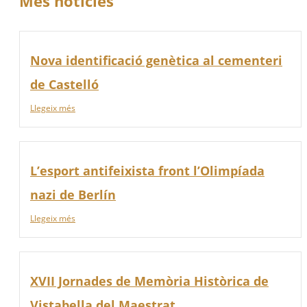
Més notícies
Nova identificació genètica al cementeri
de Castelló
Llegeix més
L’esport antifeixista front l’Olimpíada
nazi de Berlín
Llegeix més
XVII Jornades de Memòria Històrica de
Vistabella del Maestrat