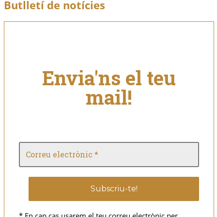
Butlletí de notícies
Envia'ns el teu
mail!
* En cap cas usarem el teu correu electrònic per