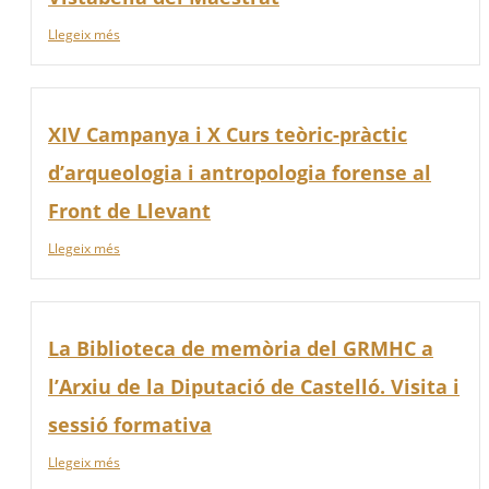
Llegeix més
XIV Campanya i X Curs teòric-pràctic
d’arqueologia i antropologia forense al
Front de Llevant
Llegeix més
La Biblioteca de memòria del GRMHC a
l’Arxiu de la Diputació de Castelló. Visita i
sessió formativa
Llegeix més