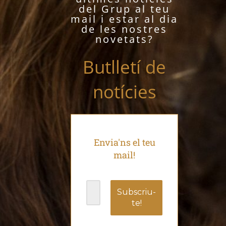
del Grup al teu
mail i estar al dia
de les nostres
novetats?
Butlletí de
notícies
Envia'ns el teu
mail!