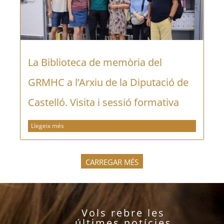
La Biblioteca de memòria del
GRMHC a l’Arxiu de la Diputació de
Castelló. Visita i sessió formativa
Llegeix més
CARREGAR MÉS
Vols rebre les
últimes notícies