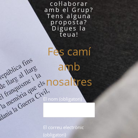
col·laborar
amb el Grup?
Tens alguna
proposta?
Digues la
teua!
Fes camí
amb
nosaltres
El nom (obligatori)
El correu electrònic
(obligatori)