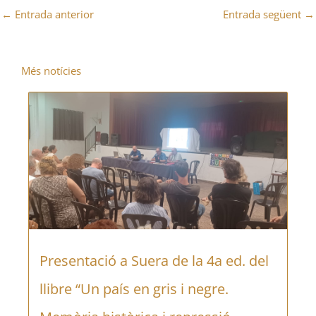
←
Entrada anterior
Entrada següent
→
Més notícies
Presentació a Suera de la 4a ed. del
llibre “Un país en gris i negre.