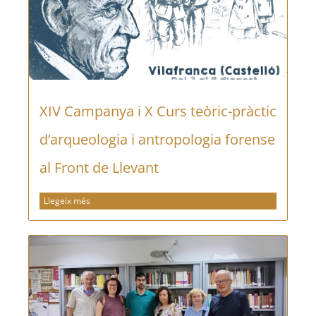
XIV Campanya i X Curs teòric-pràctic
d’arqueologia i antropologia forense
al Front de Llevant
Llegeix més