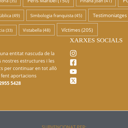
Po
Peris Maribel
(150)
Piñana Joan
(41)
mòria
(35)
Testimoniatges 
ública
(49)
Simbologia franquista
(45)
Víctimes
(205)
Vistabella
(48)
cia
(33)
XARXES SOCIALS
 una entitat nascuda de la
s nostres estructures i les
s per continuar en tot allò
fent aportacions
2955 5428
SUBVENCIONAT PER: