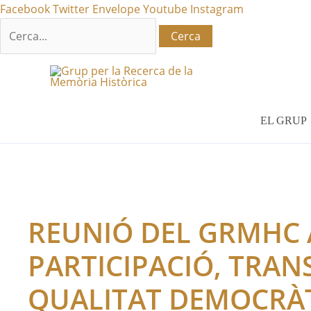
Vés
Cerca:
Facebook
Twitter
Envelope
Youtube
Instagram
al
contingut
EL GRUP
REUNIÓ DEL GRMHC 
PARTICIPACIÓ, TRAN
QUALITAT DEMOCRÀT