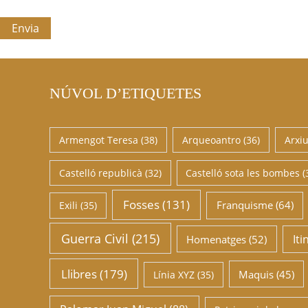
NÚVOL D’ETIQUETES
Armengot Teresa
(38)
Arqueoantro
(36)
Arxi
Castelló republicà
(32)
Castelló sota les bombes
(
Fosses
(131)
Franquisme
(64)
Exili
(35)
Guerra Civil
(215)
Iti
Homenatges
(52)
Llibres
(179)
Maquis
(45)
Línia XYZ
(35)