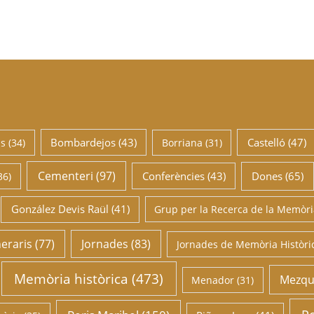
Bombardejos
(43)
Castelló
(47)
us
(34)
Borriana
(31)
Cementeri
(97)
Conferències
(43)
Dones
(65)
36)
González Devis Raül
(41)
Grup per la Recerca de la Memòria
neraris
(77)
Jornades
(83)
Jornades de Memòria Històric
Memòria històrica
(473)
Mezqu
Menador
(31)