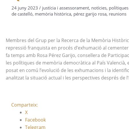
24 juny 2023
/
justícia i assessorament
,
notícies
,
polítique
de castelló
,
memòria històrica
,
pérez garijo rosa
,
reunions
Membres del Grup per la Recerca de la Memòria Històrica 
repressió franquista en procés d’exhumació al cementer
fa temps amb Rosa Pérez Garijo, consellera de Participa
les polítiques de memòria democràtica al País Valencià, e
posat en comú l’evolució de les exhumacions i la identific
analitzat la situació actual i les perspectives després de
Comparteix:
X
Facebook
Telegram