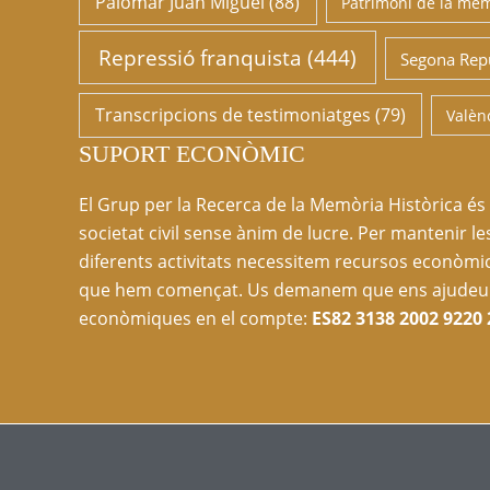
Palomar Juan Miguel
(88)
Patrimoni de la me
Repressió franquista
(444)
Segona Rep
Transcripcions de testimoniatges
(79)
Valèn
SUPORT ECONÒMIC
El Grup per la Recerca de la Memòria Històrica és
societat civil sense ànim de lucre. Per mantenir le
diferents activitats necessitem recursos econòmic
que hem començat. Us demanem que ens ajudeu 
econòmiques en el compte:
ES82 3138 2002 9220 