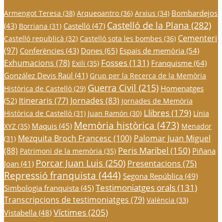
Bombardejos
Armengot Teresa
(38)
Arqueoantro
(36)
Arxius
(34)
Castelló de la Plana
(282)
(43)
Castelló
(47)
Borriana
(31)
Cementeri
Castelló republicà
(32)
Castelló sota les bombes
(36)
(97)
Conferències
(43)
Dones
(65)
Espais de memòria
(54)
Fosses
(131)
Exhumacions
(78)
Franquisme
(64)
Exili
(35)
González Devis Raül
(41)
Grup per la Recerca de la Memòria
Guerra Civil
(215)
Homenatges
Històrica de Castelló
(29)
Itineraris
(77)
Jornades
(83)
(52)
Jornades de Memòria
Llibres
(179)
Històrica de Castelló
(31)
Juan Ramón
(30)
Línia
Memòria històrica
(473)
Maquis
(45)
XYZ
(35)
Menador
Mezquita Broch Francesc
(100)
Palomar Juan Miguel
(31)
Peris Maribel
(150)
(88)
Piñana
Patrimoni de la memòria
(35)
Porcar Juan Luis
(250)
Presentacions
(75)
Joan
(41)
Repressió franquista
(444)
Segona República
(49)
Testimoniatges orals
(131)
Simbologia franquista
(45)
Transcripcions de testimoniatges
(79)
València
(33)
Víctimes
(205)
Vistabella
(48)