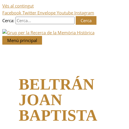
Vés al contingut
Facebook
Twitter
Envelope
Youtube
Instagram
Cerca:
Menú principal
BELTRÁN
JOAN
BAPTISTA