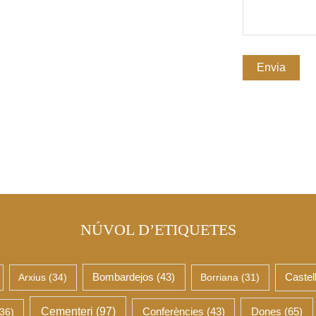
NÚVOL D’ETIQUETES
Arxius
(34)
Bombardejos
(43)
Borriana
(31)
Castel
Cementeri
(97)
Dones
(65)
36)
Conferències
(43)