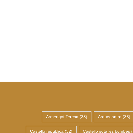
Armengot Teresa
(38)
Arqueoantro
(36)
Castelló republicà
(32)
Castelló sota les bombes
(