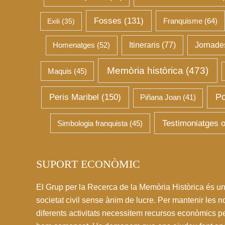
Fosses
(131)
Franquisme
(64)
Exili
(35)
Homenatges
(52)
Itineraris
(77)
Jornade
Memòria històrica
(473)
Maquis
(45)
Po
Peris Maribel
(150)
Piñana Joan
(41)
Testimoniatges o
Simbologia franquista
(45)
SUPORT ECONÒMIC
El Grup per la Recerca de la Memòria Històrica és un
societat civil sense ànim de lucre. Per mantenir les no
diferents activitats necessitem recursos econòmics pe