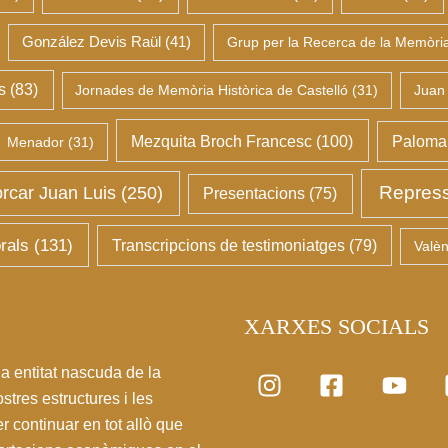
González Devis Raül
(41)
Grup per la Recerca de la Memòria 
s
(83)
Jornades de Memòria Històrica de Castelló
(31)
Juan
Mezquita Broch Francesc
(100)
Palomar
Menador
(31)
Repress
rcar Juan Luis
(250)
Presentacions
(75)
rals
(131)
Transcripcions de testimoniatges
(79)
Valèn
XARXES SOCIALS
a entitat nascuda de la
stres estructures i les
r continuar en tot allò que