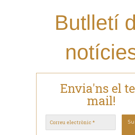
Butlletí 
notície
Envia'ns el t
mail!