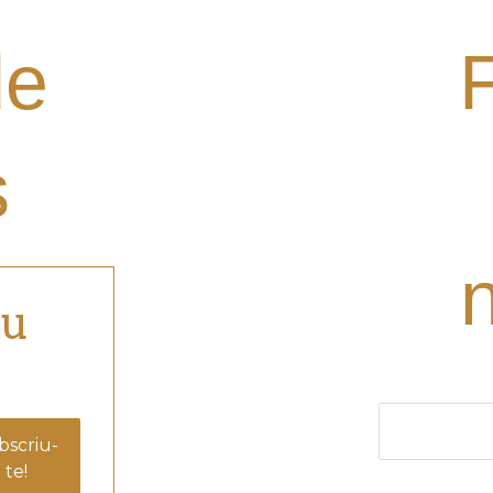
de
s
eu
El nom (obligat