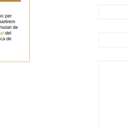
El correu elect
ic per
partirem
mulari de
Assumpte
tat
del
ica de
El missatge