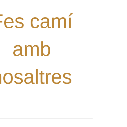
Fes camí
amb
nosaltres
ori)