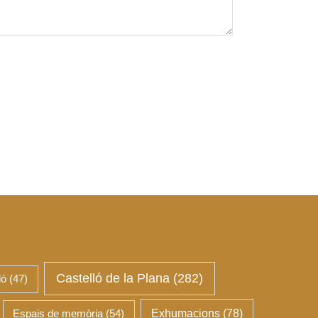
Castelló de la Plana
(282)
ló
(47)
Espais de memòria
(54)
Exhumacions
(78)