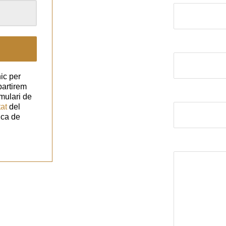
El correu elect
ic per
partirem
Assumpte
mulari de
tat
del
ica de
El missatge