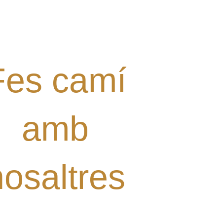
l·laborar amb el Grup? Tens
alguna proposta?
Digues la teua!
Fes camí
amb
nosaltres
ori)