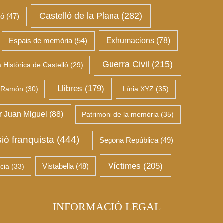
Castelló de la Plana
(282)
ló
(47)
Espais de memòria
(54)
Exhumacions
(78)
Guerra Civil
(215)
Històrica de Castelló
(29)
Llibres
(179)
 Ramón
(30)
Línia XYZ
(35)
 Juan Miguel
(88)
Patrimoni de la memòria
(35)
ió franquista
(444)
Segona República
(49)
Víctimes
(205)
cia
(33)
Vistabella
(48)
INFORMACIÓ LEGAL