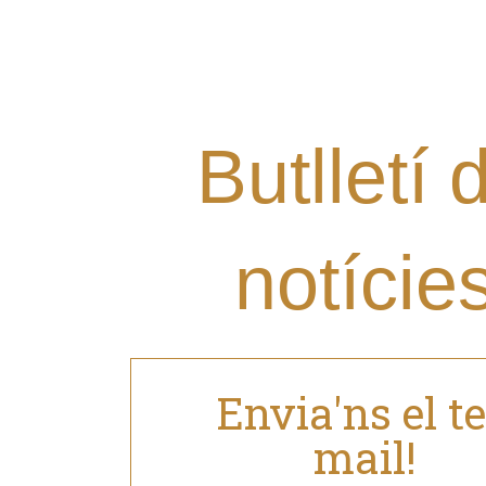
Vols rebre les últimes notí
Grup al teu mail i estar al 
nostres novetats?
Butlletí 
notície
Envia'ns el t
mail!