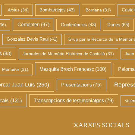
Arxius
(34)
Bombardejos
(43)
Borriana
(31)
Castel
Cementeri
(97)
Dones
(65)
36)
Conferències
(43)
González Devis Raül
(41)
Grup per la Recerca de la Memòria 
s
(83)
Jornades de Memòria Històrica de Castelló
(31)
Juan
Mezquita Broch Francesc
(100)
Palomar
Menador
(31)
Repress
rcar Juan Luis
(250)
Presentacions
(75)
rals
(131)
Transcripcions de testimoniatges
(79)
Valèn
XARXES SOCIALS