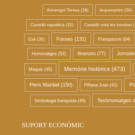
Armengot Teresa
(38)
Arqueoantro
(36)
Castelló republicà
(32)
Castelló sota les bombes
(
Fosses
(131)
Franquisme
(64)
Exili
(35)
Homenatges
(52)
Itineraris
(77)
Jornade
Memòria històrica
(473)
Maquis
(45)
Po
Peris Maribel
(150)
Piñana Joan
(41)
Testimoniatges o
Simbologia franquista
(45)
SUPORT ECONÒMIC