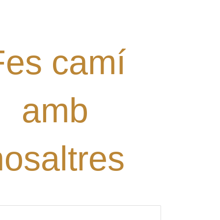
alguna proposta?
Digues la teua!
Fes camí
amb
nosaltres
ori)