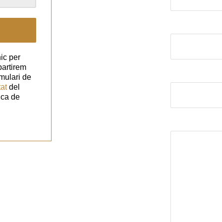
El correu elect
ic per
partirem
Assumpte
mulari de
tat
del
ica de
El missatge