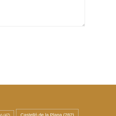
Castelló de la Plana
(282)
ló
(47)