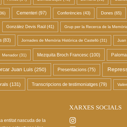
Cementeri
(97)
Dones
(65)
36)
Conferències
(43)
González Devis Raül
(41)
Grup per la Recerca de la Memòria 
s
(83)
Jornades de Memòria Històrica de Castelló
(31)
Juan
Mezquita Broch Francesc
(100)
Palomar
Menador
(31)
Repress
rcar Juan Luis
(250)
Presentacions
(75)
rals
(131)
Transcripcions de testimoniatges
(79)
Valèn
XARXES SOCIALS
a entitat nascuda de la