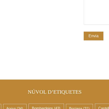
NÚVOL D’ETIQUETES
Arxius
(34)
Bombardejos
(43)
Borriana
(31)
Castel