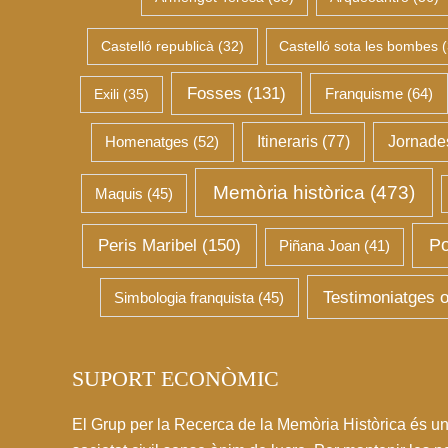
Castelló republicà
(32)
Castelló sota les bombes
(
Fosses
(131)
Franquisme
(64)
Exili
(35)
Homenatges
(52)
Itineraris
(77)
Jornade
Memòria històrica
(473)
Maquis
(45)
Po
Peris Maribel
(150)
Piñana Joan
(41)
Testimoniatges o
Simbologia franquista
(45)
SUPORT ECONÒMIC
El Grup per la Recerca de la Memòria Històrica és un