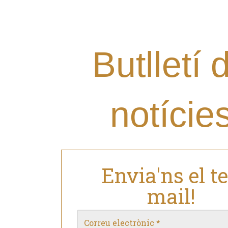
Grup al teu mail i estar al 
nostres novetats?
Butlletí 
notície
Envia'ns el t
mail!