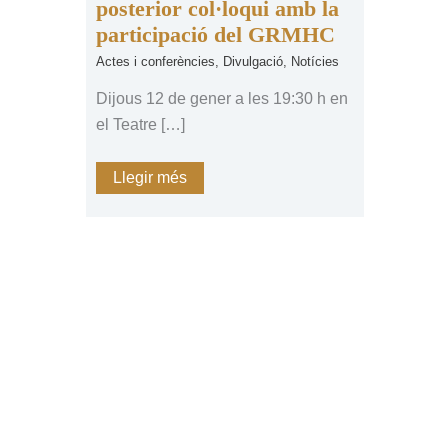
posterior col·loqui amb la
comen
tierra”
participació del GRMHC
i
posterior
Actes i conferències
,
Divulgació
,
Notícies
col·loqui
amb
Dijous 12 de gener a les 19:30 h en
la
el Teatre […]
participació
del
GRMHC
Llegir més
Vols rebre les últimes notí