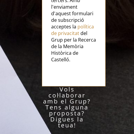
tercers. Amb
l'enviament
d'aquest formulari
de subscripció
acceptes la
política
de privacitat
del
Grup per la Recerca
de la Memòria
Històrica de
Castelló.
Vols
col·laborar
amb el Grup?
Tens alguna
proposta?
Digues la
teua!