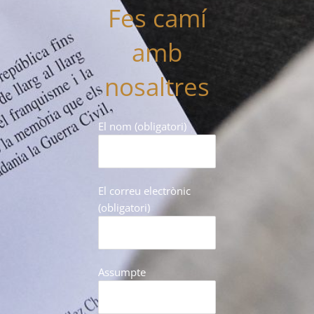
Fes camí
amb
nosaltres
El nom (obligatori)
El correu electrònic
(obligatori)
Assumpte