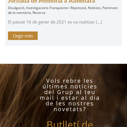
Jornada de Memòria a Almenara
Divulgació
,
Investigacions Franquisme i Repressió
,
Notícies
,
Patrimoni
de la memòria
,
Recerca
El passat 16 de gener de 2021 es va realitzar […]
Llegir més
Vols rebre les
últimes notícies
del Grup al teu
mail i estar al dia
de les nostres
novetats?
Butlletí de