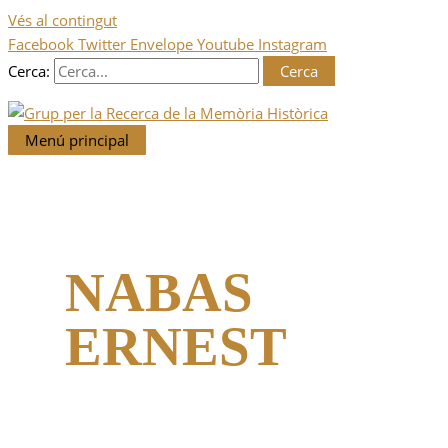
Vés al contingut
Facebook
Twitter
Envelope
Youtube
Instagram
Cerca:
Menú principal
NABAS
ERNEST