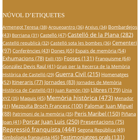
NÚVOL D’ETIQUETES
Bombardejos
Armengot Teresa
(38)
Arqueoantro
(36)
Arxius
(34)
Castelló de la Plana
(282)
(43)
Castelló
(47)
Borriana
(31)
Cementeri
Castelló republicà
(32)
Castelló sota les bombes
(36)
(97)
Conferències
(43)
Dones
(65)
Espais de memòria
(54)
Fosses
(131)
Exhumacions
(78)
Franquisme
(64)
Exili
(35)
González Devis Raül
(41)
Grup per la Recerca de la Memòria
Guerra Civil
(215)
Homenatges
Històrica de Castelló
(29)
Itineraris
(77)
Jornades
(83)
(52)
Jornades de Memòria
Llibres
(179)
Històrica de Castelló
(31)
Juan Ramón
(30)
Línia
Memòria històrica
(473)
Maquis
(45)
XYZ
(35)
Menador
Mezquita Broch Francesc
(100)
Palomar Juan Miguel
(31)
Peris Maribel
(150)
(88)
Piñana
Patrimoni de la memòria
(35)
Porcar Juan Luis
(250)
Presentacions
(75)
Joan
(41)
Repressió franquista
(444)
Segona República
(49)
Testimoniatges orals
(131)
Simbologia franquista
(45)