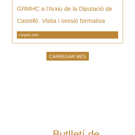
GRMHC a l’Arxiu de la Diputació de
Castelló. Visita i sessió formativa
Llegeix més
CARREGAR MÉS
Vols rebre les
últimes notícies
del Grup al teu
mail i estar al dia
de les nostres
novetats?
Butlletí de