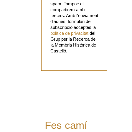
spam. Tampoc el
compartirem amb
tercers. Amb l'enviament
d'aquest formulari de
subscripció acceptes la
política de privacitat
del
Grup per la Recerca de
la Memòria Històrica de
Castelló.
Vols
col·laborar
amb el Grup?
Tens alguna
proposta?
Digues la
teua!
Fes camí