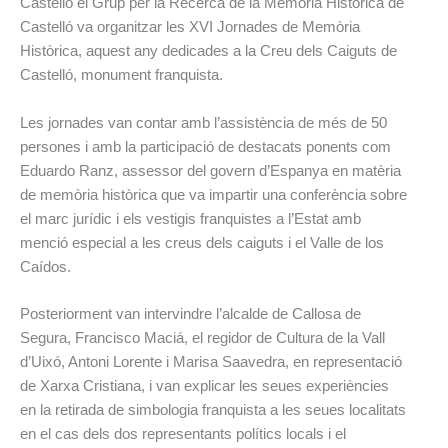
Castelló el Grup per la Recerca de la Memòria Històrica de
Castelló va organitzar les XVI Jornades de Memòria
Històrica, aquest any dedicades a la Creu dels Caiguts de
Castelló, monument franquista.
Les jornades van contar amb l’assistència de més de 50
persones i amb la participació de destacats ponents com
Eduardo Ranz, assessor del govern d’Espanya en matèria
de memòria històrica que va impartir una conferència sobre
el marc jurídic i els vestigis franquistes a l’Estat amb
menció especial a les creus dels caiguts i el Valle de los
Caídos.
Posteriorment van intervindre l’alcalde de Callosa de
Segura, Francisco Maciá, el regidor de Cultura de la Vall
d’Uixó, Antoni Lorente i Marisa Saavedra, en representació
de Xarxa Cristiana, i van explicar les seues experiències
en la retirada de simbologia franquista a les seues localitats
en el cas dels dos representants polítics locals i el