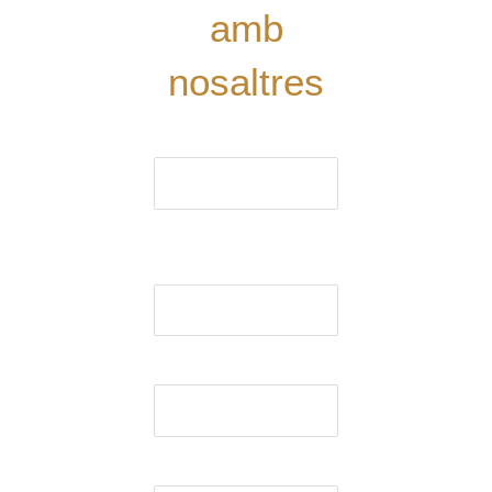
amb
nosaltres
El nom (obligatori)
El correu electrònic
(obligatori)
Assumpte
El missatge