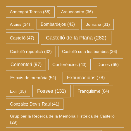
Armengot Teresa
(38)
Arqueoantro
(36)
Arxius
(34)
Bombardejos
(43)
Borriana
(31)
Castelló de la Plana
(282)
Castelló
(47)
Castelló republicà
(32)
Castelló sota les bombes
(36)
Cementeri
(97)
Dones
(65)
Conferències
(43)
Espais de memòria
(54)
Exhumacions
(78)
Fosses
(131)
Franquisme
(64)
Exili
(35)
González Devis Raül
(41)
Grup per la Recerca de la Memòria Històrica de Castelló
(29)