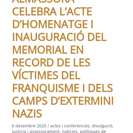
CELEBRA L’ACTE
D’HOMENATGE I
INAUGURACIÓ DEL
MEMORIAL EN
RECORD DE LES
VÍCTIMES DEL
FRANQUISME I DELS
CAMPS D’EXTERMINI
NAZIS
6 desembre 2020
/
actes i conferències
,
divulgació
,
justícia i assessorament
,
notícies
,
polítiques de