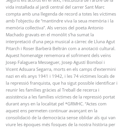
Segons els acords en el text, l’escultura de l’arbre de la
vida instal·lada al jardí central del carrer Sant Marc
compta amb una llegenda de record a totes les víctimes
amb l’objectiu de “mantindre viva la seua memòria i la
memòria col·lectiva”. Als versos del poeta Antonio
Machado gravats en el monòlit s’ha sumat la
interpretació d’una peça musical a càrrec de Lluna Agut
Pitarch i Roser Barberà Beltrán com a anotació cultural.
Aquest homenatge rememora el sofriment dels veïns
Josep Falaguera Messeguer, Josep Agustí Bomboí i
Vicent Adsuara Segarra, morts en els camps d’extermini
nazi en els anys 1941 i 1942, i les 74 víctimes locals de
la repressió franquista, que ha sigut possible identificar i
reunir les famílies gràcies al Treball de recerca i
assistència a les famílies víctimes de la repressió portat
durant anys en la localitat pel *GRMHC. “Actes com
aquest ens permeten continuar avançant en la
consolidació de la democràcia sense oblidar als qui van
viure les èpoques més fosques de la nostra història per