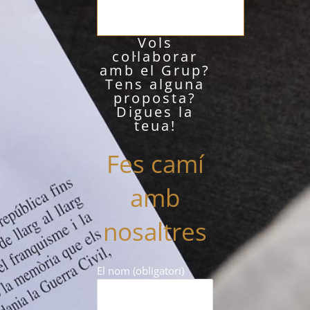
Vols
col·laborar
amb el Grup?
Tens alguna
proposta?
Digues la
teua!
Fes camí
amb
nosaltres
El nom (obligatori)