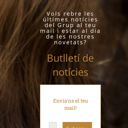
Vols rebre les
últimes notícies
del Grup al teu
mail i estar al dia
de les nostres
novetats?
Butlletí de
notícies
Envia'ns el teu
mail!