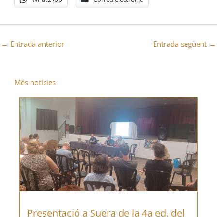
←
Entrada anterior
Entrada següent
→
Més notícies
Presentació a Suera de la 4a ed. del