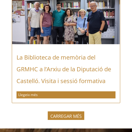
La Biblioteca de memòria del
GRMHC a l’Arxiu de la Diputació de
Castelló. Visita i sessió formativa
Llegeix més
CARREGAR MÉS