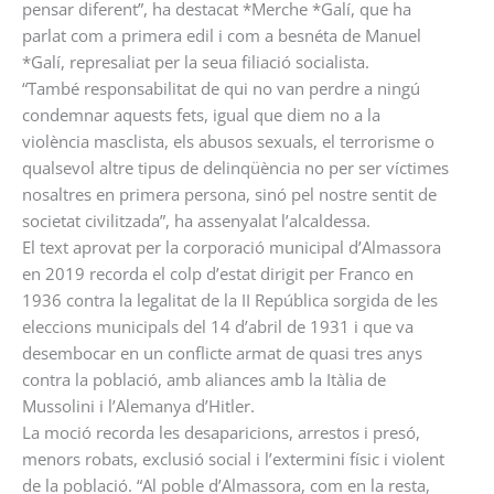
pensar diferent”, ha destacat *Merche *Galí, que ha
parlat com a primera edil i com a besnéta de Manuel
*Galí, represaliat per la seua filiació socialista.
“També responsabilitat de qui no van perdre a ningú
condemnar aquests fets, igual que diem no a la
violència masclista, els abusos sexuals, el terrorisme o
qualsevol altre tipus de delinqüència no per ser víctimes
nosaltres en primera persona, sinó pel nostre sentit de
societat civilitzada”, ha assenyalat l’alcaldessa.
El text aprovat per la corporació municipal d’Almassora
en 2019 recorda el colp d’estat dirigit per Franco en
1936 contra la legalitat de la II República sorgida de les
eleccions municipals del 14 d’abril de 1931 i que va
desembocar en un conflicte armat de quasi tres anys
contra la població, amb aliances amb la Itàlia de
Mussolini i l’Alemanya d’Hitler.
La moció recorda les desaparicions, arrestos i presó,
menors robats, exclusió social i l’extermini físic i violent
de la població. “Al poble d’Almassora, com en la resta,