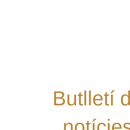
Vols rebre les últimes notí
Grup al teu mail i estar al 
nostres novetats?
Butlletí 
notície