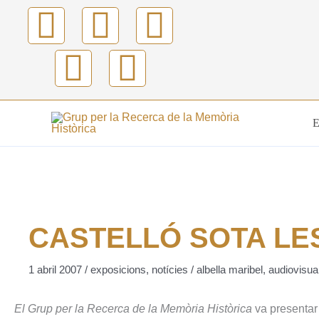
Vés
F
Y
T
I
E
al
contingut
a
o
w
n
n
c
u
i
s
v
e
t
t
t
e
b
u
t
a
l
o
b
e
g
o
o
e
r
r
p
CASTELLÓ SOTA LE
k
a
e
1 abril 2007
/
exposicions
,
notícies
/
albella maribel
,
audiovisua
m
El Grup per la Recerca de la Memòria Històrica
va presentar 