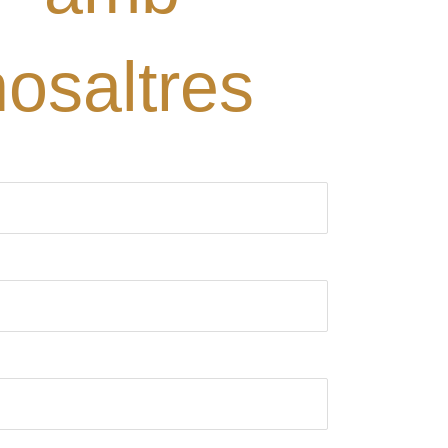
nosaltres
ori)
rònic (obligatori)