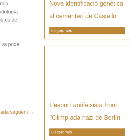
Nova identificació genètica
rica
todologia
al cementeri de Castelló
embres de
Llegeix més
s va pode
L’esport antifeixista front
rada següent
→
l’Olimpíada nazi de Berlín
Llegeix més