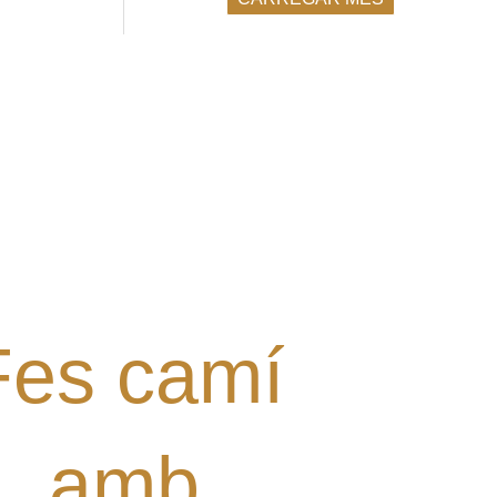
l·laborar amb el Grup? Tens
alguna proposta?
Digues la teua!
Fes camí
amb