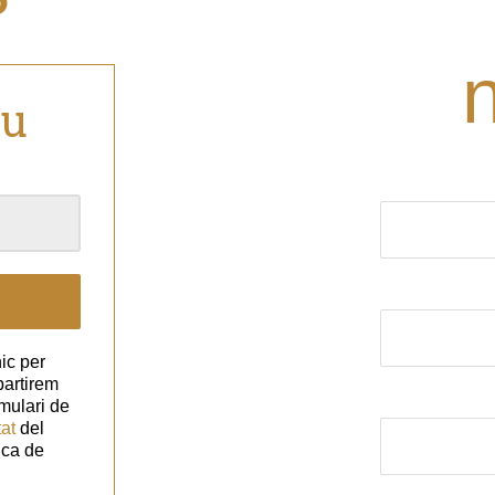
eu
El nom (obligat
El correu elect
ic per
partirem
Assumpte
mulari de
tat
del
ica de