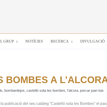
EL GRUP
NOTÍCIES
RECERCA
DIVULGACIÓ
S BOMBES A L’ALCOR
ls
,
bombardejos
,
castelló sota les bombes
,
l’alcora
,
porcar juan luis
la publicació del seu catàleg “Castelló sota les Bombes” el pas