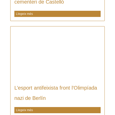
cementeri de Castelló
Llegeix més
L’esport antifeixista front l’Olimpíada
nazi de Berlín
Llegeix més