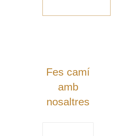
Vols
col·laborar
amb el Grup?
Tens alguna
proposta?
Digues la
teua!
Fes camí
amb
nosaltres
El nom (obligatori)