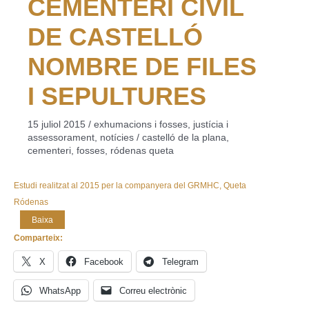
CEMENTERI CIVIL
DE CASTELLÓ
NOMBRE DE FILES
I SEPULTURES
15 juliol 2015
/
exhumacions i fosses
,
justícia i
assessorament
,
notícies
/
castelló de la plana
,
cementeri
,
fosses
,
ródenas queta
Estudi realitzat al 2015 per la companyera del GRMHC, Queta
Ródenas
Baixa
Comparteix:
X
Facebook
Telegram
WhatsApp
Correu electrònic