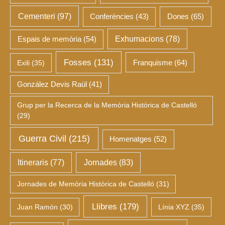
Cementeri
(97)
Dones
(65)
Conferències
(43)
Espais de memòria
(54)
Exhumacions
(78)
Fosses
(131)
Franquisme
(64)
Exili
(35)
González Devis Raül
(41)
Grup per la Recerca de la Memòria Històrica de Castelló
(29)
Guerra Civil
(215)
Homenatges
(52)
Itineraris
(77)
Jornades
(83)
Jornades de Memòria Històrica de Castelló
(31)
Llibres
(179)
Juan Ramón
(30)
Línia XYZ
(35)