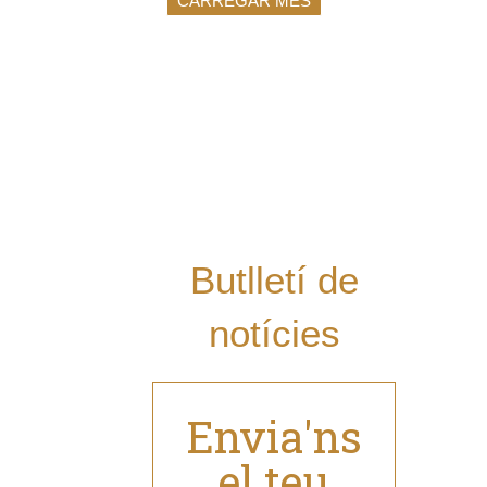
CARREGAR MÉS
Vols rebre les
últimes notícies
del Grup al teu
mail i estar al dia
de les nostres
novetats?
Butlletí de
notícies
Envia'ns
el teu