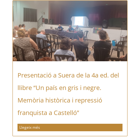
Presentació a Suera de la 4a ed. del
llibre “Un país en gris i negre.
Memòria històrica i repressió
franquista a Castelló”
Llegeix més