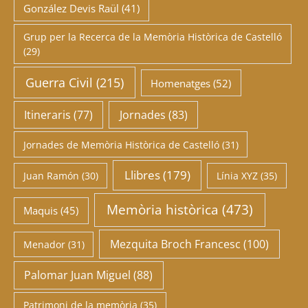
González Devis Raül
(41)
Grup per la Recerca de la Memòria Històrica de Castelló
(29)
Guerra Civil
(215)
Homenatges
(52)
Itineraris
(77)
Jornades
(83)
Jornades de Memòria Històrica de Castelló
(31)
Llibres
(179)
Juan Ramón
(30)
Línia XYZ
(35)
Memòria històrica
(473)
Maquis
(45)
Mezquita Broch Francesc
(100)
Menador
(31)
Palomar Juan Miguel
(88)
Patrimoni de la memòria
(35)