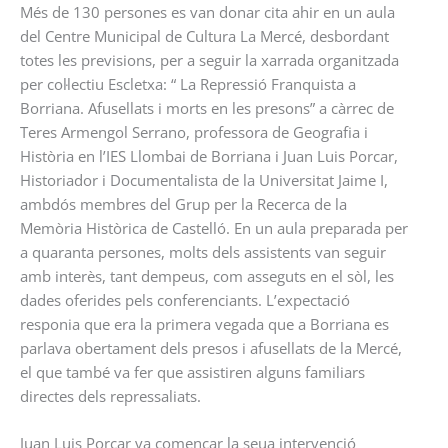
Més de 130 persones es van donar cita ahir en un aula
del Centre Municipal de Cultura La Mercé, desbordant
totes les previsions, per a seguir la xarrada organitzada
per col·lectiu Escletxa: “ La Repressió Franquista a
Borriana. Afusellats i morts en les presons” a càrrec de
Teres Armengol Serrano, professora de Geografia i
Història en l’IES Llombai de Borriana i Juan Luis Porcar,
Historiador i Documentalista de la Universitat Jaime I,
ambdós membres del Grup per la Recerca de la
Memòria Històrica de Castelló. En un aula preparada per
a quaranta persones, molts dels assistents van seguir
amb interès, tant dempeus, com asseguts en el sòl, les
dades oferides pels conferenciants. L’expectació
responia que era la primera vegada que a Borriana es
parlava obertament dels presos i afusellats de la Mercé,
el que també va fer que assistiren alguns familiars
directes dels repressaliats.
Juan Luis Porcar va començar la seua intervenció