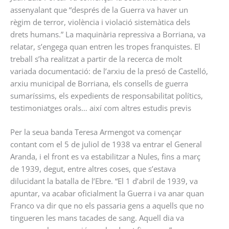
assenyalant que “després de la Guerra va haver un
règim de terror, violència i violació sistemàtica dels
drets humans.” La maquinària repressiva a Borriana, va
relatar, s’engega quan entren les tropes franquistes. El
treball s’ha realitzat a partir de la recerca de molt
variada documentació: de l’arxiu de la presó de Castelló,
arxiu municipal de Borriana, els consells de guerra
sumaríssims, els expedients de responsabilitat polítics,
testimoniatges orals… així com altres estudis previs
Per la seua banda Teresa Armengot va començar
contant com el 5 de juliol de 1938 va entrar el General
Aranda, i el front es va estabilitzar a Nules, fins a març
de 1939, degut, entre altres coses, que s’estava
dilucidant la batalla de l’Ebre. “El 1 d’abril de 1939, va
apuntar, va acabar oficialment la Guerra i va anar quan
Franco va dir que no els passaria gens a aquells que no
tingueren les mans tacades de sang. Aquell dia va