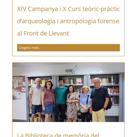
XIV Campanya i X Curs teòric-pràctic
d’arqueologia i antropologia forense
al Front de Llevant
Llegeix més
La Biblioteca de memòria del