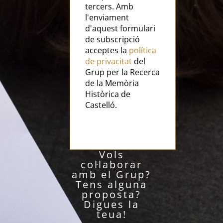
tercers. Amb
l'enviament
d'aquest formulari
de subscripció
acceptes la
política
de privacitat
del
Grup per la Recerca
de la Memòria
Històrica de
Castelló.
Vols
col·laborar
amb el Grup?
Tens alguna
proposta?
Digues la
teua!