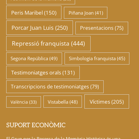
Peris Maribel
(150)
Piñana Joan
(41)
Porcar Juan Luis
(250)
Presentacions
(75)
Repressió franquista
(444)
Segona República
(49)
Simbologia franquista
(45)
Testimoniatges orals
(131)
Transcripcions de testimoniatges
(79)
Víctimes
(205)
Vistabella
(48)
València
(33)
SUPORT ECONÒMIC
El Grup per la Recerca de la Memòria Històrica és una