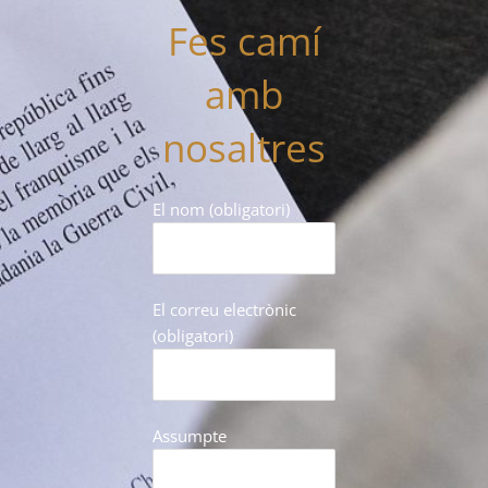
Fes camí
amb
nosaltres
El nom (obligatori)
El correu electrònic
(obligatori)
Assumpte