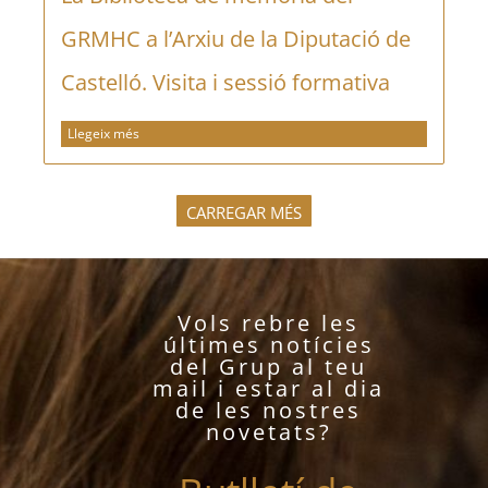
GRMHC a l’Arxiu de la Diputació de
Castelló. Visita i sessió formativa
Llegeix més
CARREGAR MÉS
Vols rebre les
últimes notícies
del Grup al teu
mail i estar al dia
de les nostres
novetats?