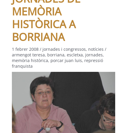
MEMÒRIA
HISTÒRICA A
BORRIANA
1 febrer 2008
/
jornades i congressos
,
notícies
/
armengot teresa
,
borriana
,
escletxa
,
jornades
,
memòria històrica
,
porcar juan luis
,
repressió
franquista