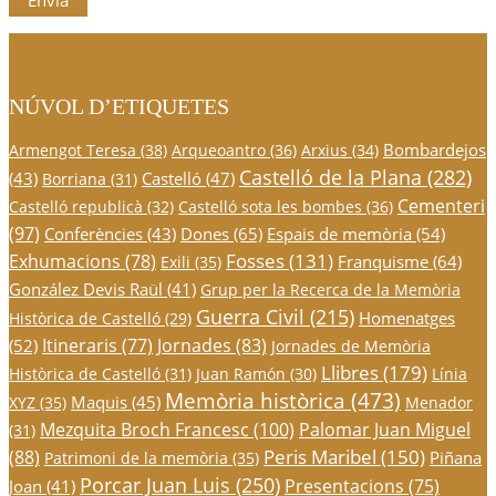
NÚVOL D’ETIQUETES
Bombardejos
Armengot Teresa
(38)
Arqueoantro
(36)
Arxius
(34)
Castelló de la Plana
(282)
(43)
Castelló
(47)
Borriana
(31)
Cementeri
Castelló republicà
(32)
Castelló sota les bombes
(36)
(97)
Conferències
(43)
Dones
(65)
Espais de memòria
(54)
Fosses
(131)
Exhumacions
(78)
Franquisme
(64)
Exili
(35)
González Devis Raül
(41)
Grup per la Recerca de la Memòria
Guerra Civil
(215)
Homenatges
Històrica de Castelló
(29)
Itineraris
(77)
Jornades
(83)
(52)
Jornades de Memòria
Llibres
(179)
Històrica de Castelló
(31)
Juan Ramón
(30)
Línia
Memòria històrica
(473)
Maquis
(45)
XYZ
(35)
Menador
Mezquita Broch Francesc
(100)
Palomar Juan Miguel
(31)
Peris Maribel
(150)
(88)
Piñana
Patrimoni de la memòria
(35)
Porcar Juan Luis
(250)
Presentacions
(75)
Joan
(41)