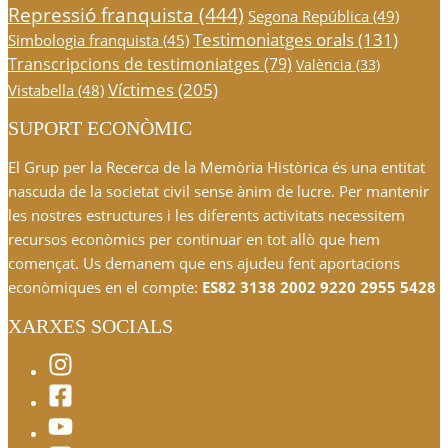
Repressió franquista
(444)
Segona República
(49)
Testimoniatges orals
(131)
Simbologia franquista
(45)
Transcripcions de testimoniatges
(79)
València
(33)
Víctimes
(205)
Vistabella
(48)
SUPORT ECONÒMIC
El Grup per la Recerca de la Memòria Històrica és una entitat
nascuda de la societat civil sense ànim de lucre. Per mantenir
les nostres estructures i les diferents activitats necessitem
recursos econòmics per continuar en tot allò que hem
començat. Us demanem que ens ajudeu fent aportacions
econòmiques en el compte:
ES82 3138 2002 9220 2955 5428
XARXES SOCIALS