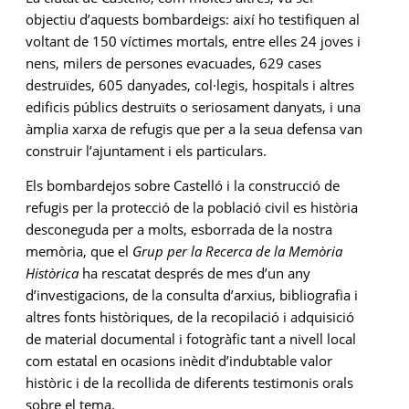
objectiu d’aquests bombardeigs: així ho testifiquen al
voltant de 150 víctimes mortals, entre elles 24 joves i
nens, milers de persones evacuades, 629 cases
destruïdes, 605 danyades, col·legis, hospitals i altres
edificis públics destruïts o seriosament danyats, i una
àmplia xarxa de refugis que per a la seua defensa van
construir l’ajuntament i els particulars.
Els bombardejos sobre Castelló i la construcció de
refugis per la protecció de la població civil es història
desconeguda per a molts, esborrada de la nostra
memòria, que el
Grup per la Recerca de la Memòria
Històrica
ha rescatat després de mes d’un any
d’investigacions, de la consulta d’arxius, bibliografia i
altres fonts històriques, de la recopilació i adquisició
de material documental i fotogràfic tant a nivell local
com estatal en ocasions inèdit d’indubtable valor
històric i de la recollida de diferents testimonis orals
sobre el tema.