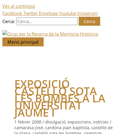
Vés al contingut
Facebook
Twitter
Envelope
Youtube
Instagram
Cerca:
Menú principal
EXPOSICIÓ
CASTELLÓ SOTA
LES BOMBES A LA
UNIVERSITAT
JAUME I
1 febrer 2008
/
divulgació
,
exposicions
,
notícies
/
camarasa josé
,
cardona joan baptista
,
castelló de
la plana
,
castelló sota les bombes
,
joventuts