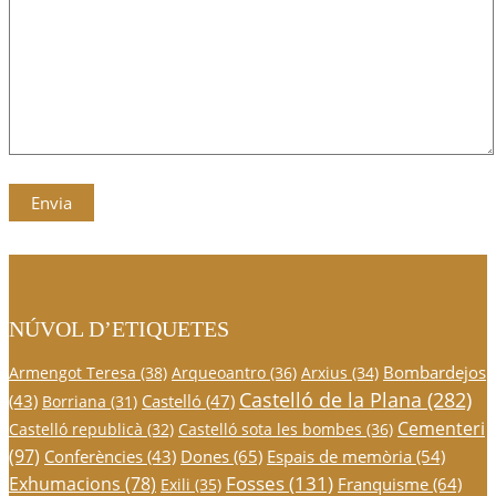
NÚVOL D’ETIQUETES
Bombardejos
Armengot Teresa
(38)
Arqueoantro
(36)
Arxius
(34)
Castelló de la Plana
(282)
(43)
Castelló
(47)
Borriana
(31)
Cementeri
Castelló republicà
(32)
Castelló sota les bombes
(36)
(97)
Conferències
(43)
Dones
(65)
Espais de memòria
(54)
Fosses
(131)
Exhumacions
(78)
Franquisme
(64)
Exili
(35)