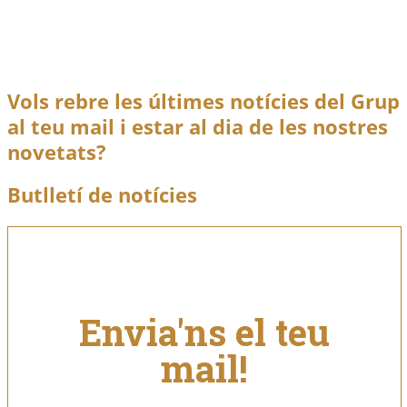
La Facultat de Ciències Humanes i Socials de la
Universitat
Exposició Castelló sota les bombes a la Universitat
Jaume I
Llegir més
Vols rebre les últimes notícies del Grup
al teu mail i estar al dia de les nostres
novetats?
Butlletí de notícies
Envia'ns el teu
mail!