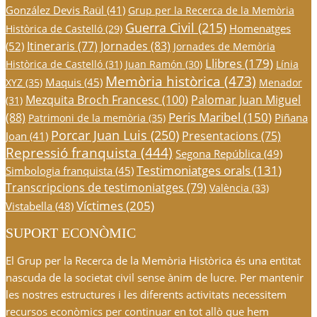
González Devis Raül
(41)
Grup per la Recerca de la Memòria
Guerra Civil
(215)
Homenatges
Històrica de Castelló
(29)
Itineraris
(77)
Jornades
(83)
(52)
Jornades de Memòria
Llibres
(179)
Històrica de Castelló
(31)
Juan Ramón
(30)
Línia
Memòria històrica
(473)
Maquis
(45)
XYZ
(35)
Menador
Mezquita Broch Francesc
(100)
Palomar Juan Miguel
(31)
Peris Maribel
(150)
(88)
Piñana
Patrimoni de la memòria
(35)
Porcar Juan Luis
(250)
Presentacions
(75)
Joan
(41)
Repressió franquista
(444)
Segona República
(49)
Testimoniatges orals
(131)
Simbologia franquista
(45)
Transcripcions de testimoniatges
(79)
València
(33)
Víctimes
(205)
Vistabella
(48)
SUPORT ECONÒMIC
El Grup per la Recerca de la Memòria Històrica és una entitat
nascuda de la societat civil sense ànim de lucre. Per mantenir
les nostres estructures i les diferents activitats necessitem
recursos econòmics per continuar en tot allò que hem