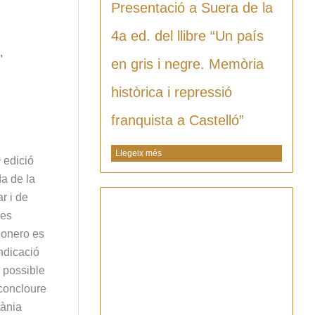
Presentació a Suera de la
4a ed. del llibre “Un país
,
en gris i negre. Memòria
històrica i repressió
franquista a Castelló”
Llegeix més
 edició
da de la
r i de
nes
iñonero es
indicació
l possible
 concloure
tània