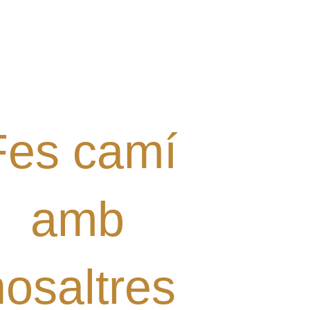
l·laborar amb el Grup? Tens
alguna proposta?
Digues la teua!
Fes camí
amb
nosaltres