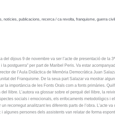
s
,
notícies
,
publicacions
,
recerca
/
ca revolta
,
franquisme
,
guerra civil
da del dijous 9 de novembre va ser l’acte de presentació de la 3ª
ra i la postguerra” per part de Maribel Peris. Va estar acompanya
odirector de l’Aula Didàctica de Memòria Democràtica Juan Salaza
unitat del Franquisme. De la seua part Salazar va mostrar algu
itzar la importància de les Fonts Orals com a fonts primàries. Qu
del llibre. L’autora va glossar sobre el perquè del llibre, la reiv
aspectes socials i emocionals, els enfocaments metodològics i e
r un recorregut analitzant les diferents parts de l’obra. L’acte va
c i algunes persones dels assistents van relatar de forma espon