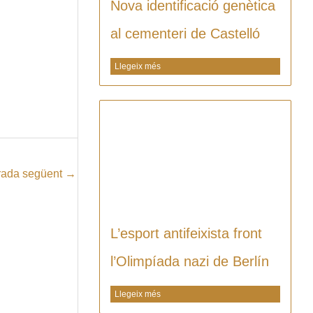
Nova identificació genètica
al cementeri de Castelló
Llegeix més
rada següent
→
L’esport antifeixista front
l’Olimpíada nazi de Berlín
Llegeix més