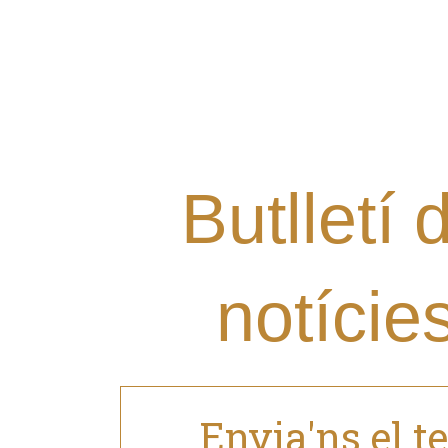
Vols rebre les últimes notí
Grup al teu mail i estar al 
nostres novetats?
Butlletí 
notície
Envia'ns el t