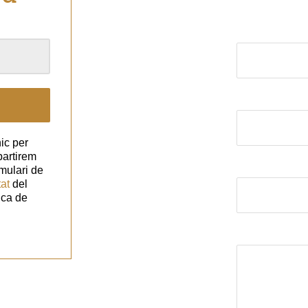
El nom (obligat
El correu elect
ic per
partirem
Assumpte
mulari de
tat
del
ica de
El missatge