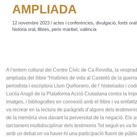
AMPLIADA
12 novembre 2023
/
actes i conferències
,
divulgació
,
fonts oral
història oral
,
llibres
,
peris maribel
,
valència
A l‘entorn cultural del Centre Cívic de Ca Revolta, la vespra
ampliada del llibre “Històries de vida al Castelló de la guer
periodista i escriptora Llum Quiñonero, de l’ historiador i c
Lucila Aragó de la Plataforma Acció Ciutadana contra la Imp
imatges, i bibliografies en connexió amb el llibre i va emfat
va recrear en la lectura de paràgrafs d’alguns dels testimonis 
de la memòria viva davant la perversitat de la negació. Els 
tarctament multidisciplinar dels testimonis Tot seguit es va fe
amb un debat on va haver-hi una participació fluent de públi