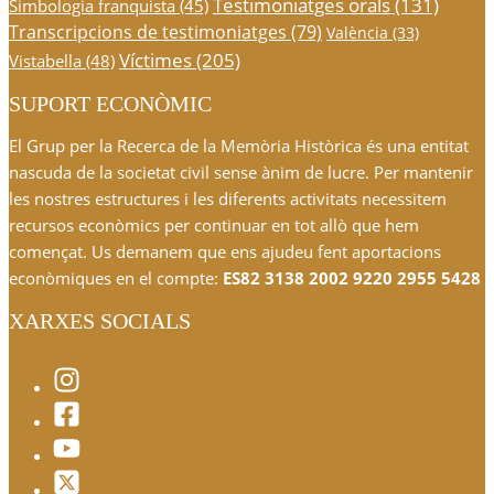
Testimoniatges orals
(131)
Simbologia franquista
(45)
Transcripcions de testimoniatges
(79)
València
(33)
Víctimes
(205)
Vistabella
(48)
SUPORT ECONÒMIC
El Grup per la Recerca de la Memòria Històrica és una entitat
nascuda de la societat civil sense ànim de lucre. Per mantenir
les nostres estructures i les diferents activitats necessitem
recursos econòmics per continuar en tot allò que hem
començat. Us demanem que ens ajudeu fent aportacions
econòmiques en el compte:
ES82 3138 2002 9220 2955 5428
XARXES SOCIALS