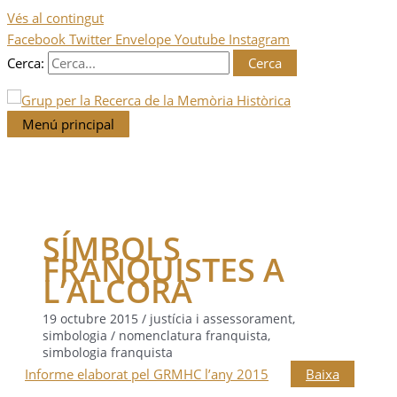
Vés al contingut
Facebook
Twitter
Envelope
Youtube
Instagram
Cerca:
Menú principal
SÍMBOLS
FRANQUISTES A
L’ALCORA
19 octubre 2015
/
justícia i assessorament
,
simbologia
/
nomenclatura franquista
,
simbologia franquista
Informe elaborat pel GRMHC l’any 2015
Baixa