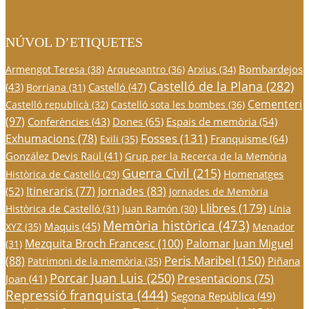
NÚVOL D’ETIQUETES
Bombardejos
Armengot Teresa
(38)
Arqueoantro
(36)
Arxius
(34)
Castelló de la Plana
(282)
(43)
Castelló
(47)
Borriana
(31)
Cementeri
Castelló republicà
(32)
Castelló sota les bombes
(36)
(97)
Conferències
(43)
Dones
(65)
Espais de memòria
(54)
Fosses
(131)
Exhumacions
(78)
Franquisme
(64)
Exili
(35)
González Devis Raül
(41)
Grup per la Recerca de la Memòria
Guerra Civil
(215)
Homenatges
Històrica de Castelló
(29)
Itineraris
(77)
Jornades
(83)
(52)
Jornades de Memòria
Llibres
(179)
Històrica de Castelló
(31)
Juan Ramón
(30)
Línia
Memòria històrica
(473)
Maquis
(45)
XYZ
(35)
Menador
Mezquita Broch Francesc
(100)
Palomar Juan Miguel
(31)
Peris Maribel
(150)
(88)
Piñana
Patrimoni de la memòria
(35)
Porcar Juan Luis
(250)
Presentacions
(75)
Joan
(41)
Repressió franquista
(444)
Segona República
(49)