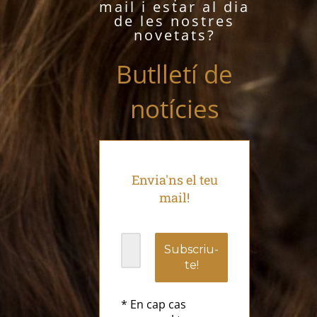
mail i estar al dia
de les nostres
novetats?
Butlletí de
notícies
Envia'ns el teu
mail!
* En cap cas