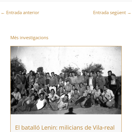
←
Entrada anterior
Entrada següent
→
Més investigacions
El batalló Lenin: milicians de Vila-real