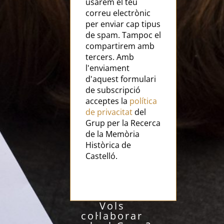
usarem el teu
correu electrònic
per enviar cap tipus
de spam. Tampoc el
compartirem amb
tercers. Amb
l'enviament
d'aquest formulari
de subscripció
acceptes la
política
de privacitat
del
Grup per la Recerca
de la Memòria
Històrica de
Castelló.
Vols
col·laborar