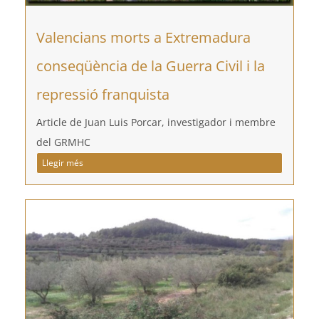
Valencians morts a Extremadura
conseqüència de la Guerra Civil i la
repressió franquista
Article de Juan Luis Porcar, investigador i membre
del GRMHC
Llegir més