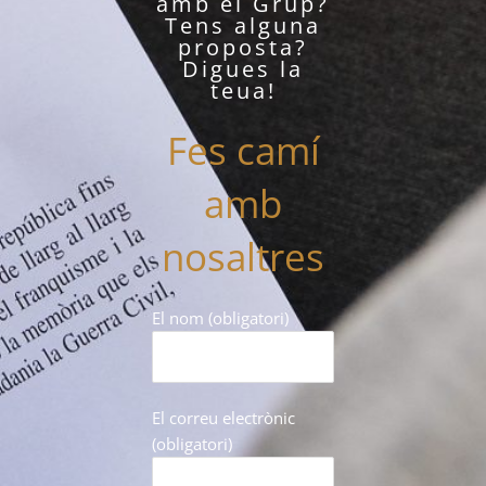
amb el Grup?
Tens alguna
proposta?
Digues la
teua!
Fes camí
amb
nosaltres
El nom (obligatori)
El correu electrònic
(obligatori)