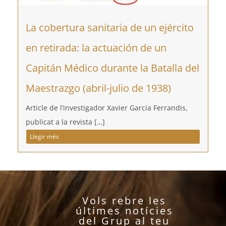
La cobertura sanitaria de un ejército
en retirada: la actuación de un
Capitán Médico durante la Batalla del
Maestrazgo (abril-julio de 1938)
Article de l’investigador Xavier Garcia Ferrandis,
publicat a la revista […]
Llegir més
Vols rebre les
últimes notícies
del Grup al teu