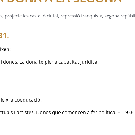
s
,
projecte ies castelló ciutat
,
repressió franquista
,
segona repúbl
31.
ixen:
 i dones. La dona té plena capacitat jurídica.
bleix la coeducació.
ctuals i artistes. Dones que comencen a fer política. El 1936 