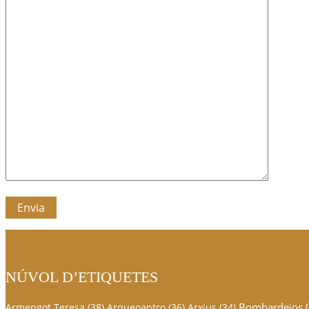
NÚVOL D’ETIQUETES
Bombardejos
(
Armengot Teresa
(38)
Arqueoantro
(36)
Arxius
(34)