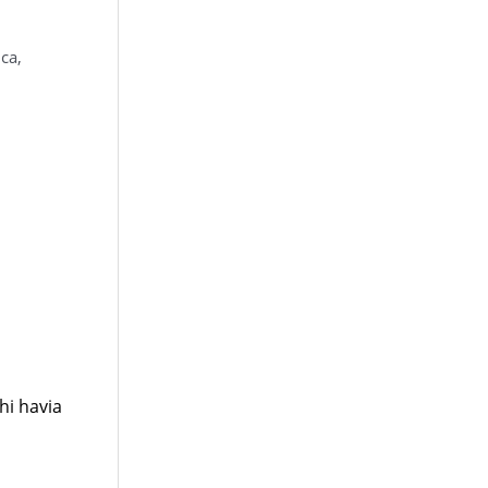
ica
,
hi havia