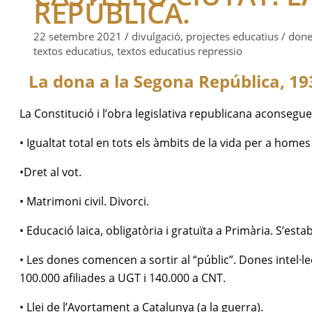
REPÚBLICA.
22 setembre 2021
/
divulgació
,
projectes educatius
/
done
textos educatius
,
textos educatius repressio
La dona a la Segona República, 19
La Constitució i l’obra legislativa republicana aconsegue
• Igualtat total en tots els àmbits de la vida per a homes
•Dret al vot.
• Matrimoni civil. Divorci.
• Educació laica, obligatòria i gratuïta a Primària. S’esta
• Les dones comencen a sortir al “públic”. Dones intel·le
100.000 afiliades a UGT i 140.000 a CNT.
• Llei de l’Avortament a Catalunya (a la guerra).