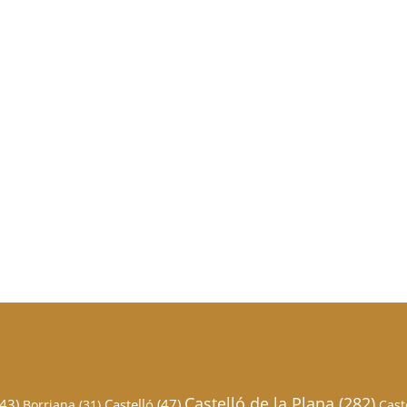
Castelló de la Plana
(282)
43)
Castelló
(47)
Borriana
(31)
Cast