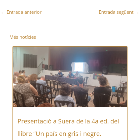
←
Entrada anterior
Entrada següent
→
Més notícies
Presentació a Suera de la 4a ed. del
llibre “Un país en gris i negre.