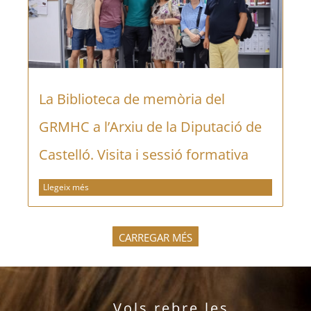
La Biblioteca de memòria del
GRMHC a l’Arxiu de la Diputació de
Castelló. Visita i sessió formativa
Llegeix més
CARREGAR MÉS
Vols rebre les