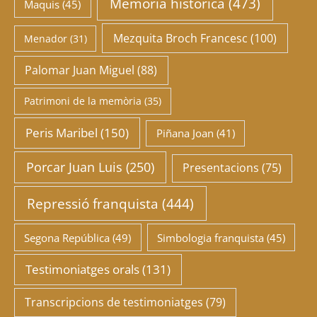
Memòria històrica
(473)
Maquis
(45)
Mezquita Broch Francesc
(100)
Menador
(31)
Palomar Juan Miguel
(88)
Patrimoni de la memòria
(35)
Peris Maribel
(150)
Piñana Joan
(41)
Porcar Juan Luis
(250)
Presentacions
(75)
Repressió franquista
(444)
Segona República
(49)
Simbologia franquista
(45)
Testimoniatges orals
(131)
Transcripcions de testimoniatges
(79)