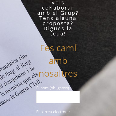
Vols
col·laborar
amb el Grup?
Tens alguna
proposta?
Digues la
teua!
Fes camí
amb
nosaltres
El nom (obligatori)
El correu electrònic