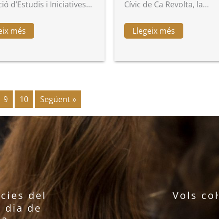
ó d’Estudis i Iniciatives…
Cívic de Ca Revolta, la…
eix més
Llegeix més
9
10
Següent »
ícies del
Vols co
l dia de