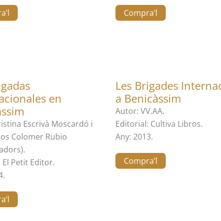
a’l
Compra’l
igadas
Les Brigades Interna
acionales en
a Benicàssim
àssim
Autor: VV.AA.
ristina Escrivà Moscardó i
Editorial: Cultiva Libros.
los Colomer Rubio
Any: 2013.
adors).
Compra’l
 El Petit Editor.
4.
a’l