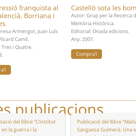
ressió franquista al
Castelló sota les bo
alencià. Borriana i
Autor: Grup per la Recerca d
es
Memòria Històrica.
eresa Armengot, Juan Luís
Editorial: Onada edicions.
Ricard Camil.
Any: 2007.
: Tres i Quatre.
Compra’l
8.
a’l
es publicacions
ació del llibre “L’institut
Publicació del llibre “Matí
 en la guerra i la
Sangüesa Guimerà. Una v