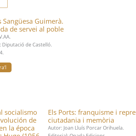
s Sangüesa Guimerà.
da de servei al poble
V.AA.
l: Diputació de Castelló.
4.
a’l
l socialismo
Els Ports: franquisme i repre
evolución de
ciutadania i memòria
 en la época
Autor: Joan Lluís Porcar Orihuela.
os Hugo (1956-
Editorial: Onada Edicions.