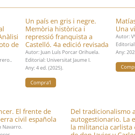
Un país en gris i negre.
Matía
al
Memòria històrica i
Una vi
nàlisi
repressió franquista a
Autor: V
voto de
Castelló. 4a edició revisada
Editoria
Autor: Juan Luís Porcar Orihuela.
Any: 202
rero..
Editorial: Universitat Jaume I.
Compr
Any: 4 ed. (2025).
Compra’l
ncer. El frente de
Del tradicionalismo a
erra civil española
autogestionario. La 
la militancia carlista
n Navarro.
de don Javier y Carl
tores