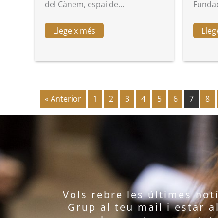
del Cànem, espai de…
Fundaci
Llegeix més
Lleg
« Anterior
1
2
3
4
5
6
7
8
Vols rebre les últimes not
Grup al teu mail i estar a