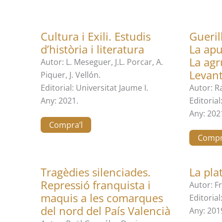
Cultura i Exili. Estudis
Gueril
d’història i literatura
La apu
La agr
Autor: L. Meseguer, J.L. Porcar, A.
Levan
Piquer, J. Vellón.
Editorial: Universitat Jaume I.
Autor: R
Any: 2021.
Editoria
Any: 202
Compra’l
Compr
Tragèdies silenciades.
La pla
Repressió franquista i
Autor: F
maquis a les comarques
Editorial
del nord del País Valencià​
Any: 201