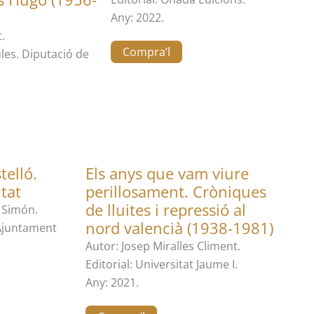
Any: 2022.
.
Compra’l
ules. Diputació de
telló.
Els anys que vam viure
utat
perillosament. Cròniques
de lluites i repressió al
 Simón.
nord valencià (1938-1981)
 Ajuntament
Autor: Josep Miralles Climent.
Editorial: Universitat Jaume I.
Any: 2021.