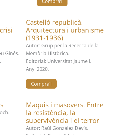
Compra’l
Castelló republicà.
crisi
Arquitectura i urbanisme
(1931-1936)
Autor: Grup per la Recerca de la
eu Ginés.
Memòria Històrica.
.
Editorial: Universitat Jaume I.
Any: 2020.
Compra’l
s
Maquis i masovers. Entre
la resistència, la
och.
supervivència i el terror
Autor: Raúl González Devís.