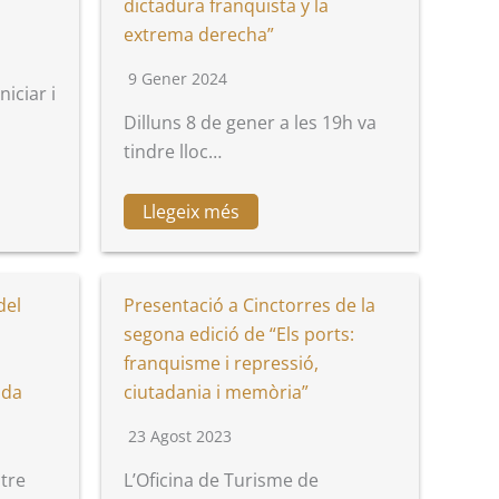
dictadura franquista y la
extrema derecha”
9 Gener 2024
niciar i
Dilluns 8 de gener a les 19h va
tindre lloc…
Llegeix més
del
Presentació a Cinctorres de la
segona edició de “Els ports:
franquisme i repressió,
ada
ciutadania i memòria”
23 Agost 2023
ntre
L’Oficina de Turisme de