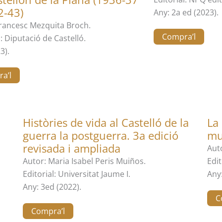
2-43)
Any: 2a ed (2023).
Francesc Mezquita Broch.
Compra’l
l: Diputació de Castelló.
3).
a’l
Històries de vida al Castelló de la
La 
guerra la postguerra. 3a edició
mu
revisada i ampliada
Aut
Autor: Maria Isabel Peris Muiños.
Edit
Editorial: Universitat Jaume I.
Any
Any: 3ed (2022).
C
Compra’l