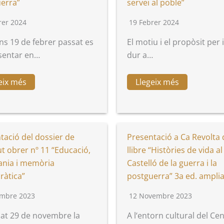
erra”
servei al poble”
rer 2024
19 Febrer 2024
uns 19 de febrer passat es
El motiu i el propòsit per i
sentar en…
dur a…
eix més
Llegeix més
tació del dossier de
Presentació a Ca Revolta 
tut obrer nº 11 “Educació,
llibre “Històries de vida al
ania i memòria
Castelló de la guerra i la
àtica”
postguerra” 3a ed. ampli
mbre 2023
12 Novembre 2023
sat 29 de novembre la
A l‘entorn cultural del Ce