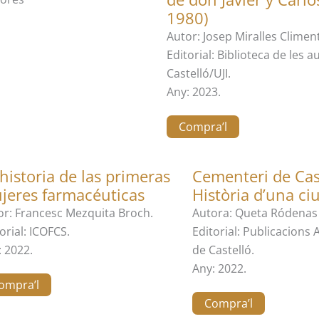
1980)
Autor: Josep Miralles Climent
Editorial: Biblioteca de les a
Castelló/UJI.
Any: 2023.
Compra’l
historia de las primeras
Cementeri de Cas
jeres farmacéuticas
Història d’una ci
or: Francesc Mezquita Broch.
Autora: Queta Ródenas
orial: ICOFCS.
Editorial: Publicacions
: 2022.
de Castelló.
Any: 2022.
ompra’l
Compra’l