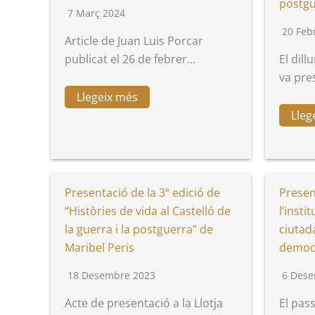
postgu
7 Març 2024
20 Feb
Article de Juan Luis Porcar
publicat el 26 de febrer…
El dill
va pre
Llegeix més
Lleg
Presentació de la 3ª edició de
Presen
“Històries de vida al Castelló de
l’insti
la guerra i la postguerra” de
ciutad
Maribel Peris
democr
18 Desembre 2023
6 Dese
Acte de presentació a la Llotja
El pas