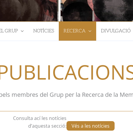
EL GRUP
NOTÍCIES
RECERCA
DIVULGACIÓ
PUBLICACION
s pels membres del Grup per la Recerca de la Mem
Consulta ací les notícies
Vés a les notícies
d’aquesta secció: