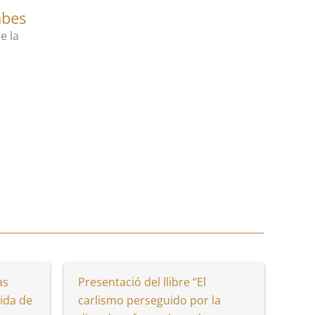
mbes
e la
as
Presentació del llibre “El
ida de
carlismo perseguido por la