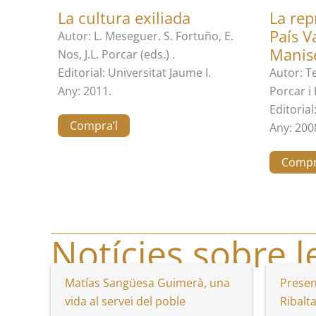
La cultura exiliada
La rep
País V
Autor: L. Meseguer. S. Fortuño, E.
Manis
Nos, J.L. Porcar (eds.) .
Editorial: Universitat Jaume I.
Autor: T
Any: 2011.
Porcar i 
Editorial
Compra’l
Any: 200
Compr
Notícies sobre l
Matías Sangüesa Guimerà, una
Present
vida al servei del poble
Ribalta