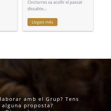
Cinctorres va acollir el passat
dissabte…
Llegeix més
l·laborar amb el Grup? Tens
alguna proposta?