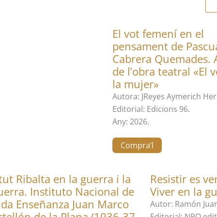
El vot femení en el
pensament de Pascu
Cabrera Quemades. A
de l’obra teatral «El 
la mujer»
Autora: JReyes Aymerich Her
Editorial: Edicions 96.
Any: 2026.
Compra’l
itut Ribalta en la guerra i la
Resistir es ve
erra. Instituto Nacional de
Viver en la gu
da Enseñanza Juan Marco
Autor: Ramón Jua
tellón de la Plana (1936-37
Editorial: NPQ edi