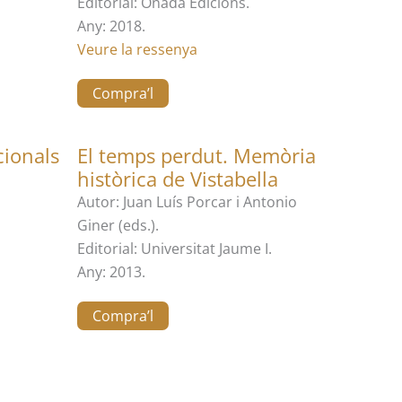
Editorial: Onada Edicions.
Any: 2018.
Veure la ressenya
Compra’l
cionals
El temps perdut. Memòria
històrica de Vistabella
Autor: Juan Luís Porcar i Antonio
Giner (eds.).
Editorial: Universitat Jaume I.
Any: 2013.
Compra’l