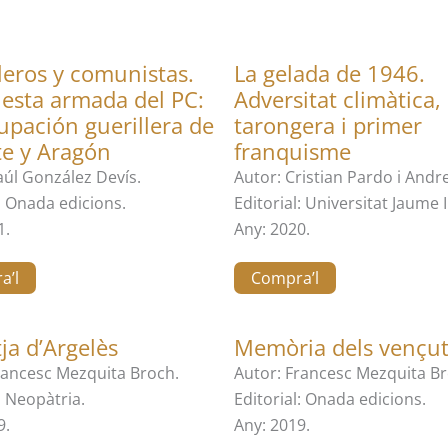
leros y comunistas.
La gelada de 1946.
esta armada del PC:
Adversitat climàtica, 
upación guerillera de
tarongera i primer
te y Aragón
franquisme
aúl González Devís.
Autor: Cristian Pardo i Andr
l: Onada edicions.
Editorial: Universitat Jaume I
1.
Any: 2020.
a’l
Compra’l
tja d’Argelès
Memòria dels vençut
rancesc Mezquita Broch.
Autor: Francesc Mezquita Br
: Neopàtria.
Editorial: Onada edicions.
9.
Any: 2019.