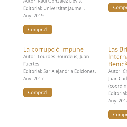
Autor: Raül González Devis.
Compr
Editorial: Universitat Jaume I.
Any: 2019.
Compra’l
La corrupció impune
Las Br
Intern
Autor: Lourdes Bourdeus, Juan
Benic
Fuertes.
Editorial: Sar Alejandria Ediciones.
Autor: C
Any: 2017.
Juan Car
(coordin
Compra’l
Editorial:
Any: 201
Compr