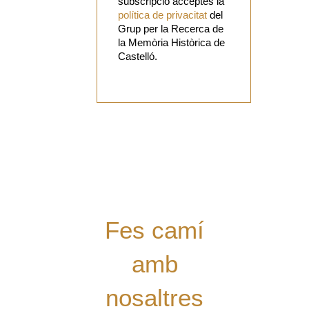
subscripció acceptes la
política de privacitat
del
Grup per la Recerca de
la Memòria Històrica de
Castelló.
Vols
col·laborar
amb el Grup?
Tens alguna
proposta?
Digues la
teua!
Fes camí
amb
nosaltres