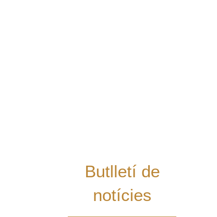
1
Moliner
Nadal
Premi Vicent Moliner Nadal
2009
Actes i conferències
,
Divulgació
,
Notícies
El dimarts 17 de novembre de 2009 es va
Llegir més
Vols rebre les
últimes notícies
del Grup al teu
mail i estar al dia
de les nostres
novetats?
Butlletí de
notícies