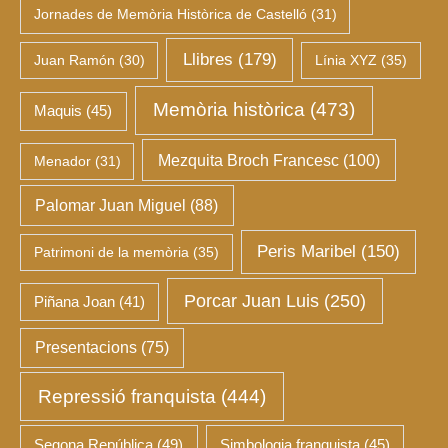
Jornades de Memòria Històrica de Castelló
(31)
Llibres
(179)
Juan Ramón
(30)
Línia XYZ
(35)
Memòria històrica
(473)
Maquis
(45)
Mezquita Broch Francesc
(100)
Menador
(31)
Palomar Juan Miguel
(88)
Peris Maribel
(150)
Patrimoni de la memòria
(35)
Porcar Juan Luis
(250)
Piñana Joan
(41)
Presentacions
(75)
Repressió franquista
(444)
Segona República
(49)
Simbologia franquista
(45)