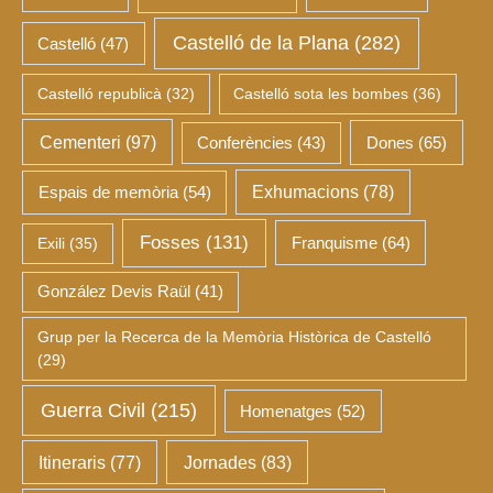
Castelló de la Plana
(282)
Castelló
(47)
Castelló republicà
(32)
Castelló sota les bombes
(36)
Cementeri
(97)
Dones
(65)
Conferències
(43)
Espais de memòria
(54)
Exhumacions
(78)
Fosses
(131)
Franquisme
(64)
Exili
(35)
González Devis Raül
(41)
Grup per la Recerca de la Memòria Històrica de Castelló
(29)
Guerra Civil
(215)
Homenatges
(52)
Itineraris
(77)
Jornades
(83)