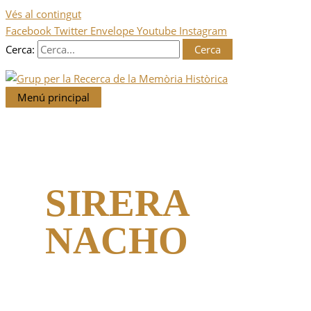
Vés al contingut
Facebook
Twitter
Envelope
Youtube
Instagram
Cerca:
Menú principal
SIRERA
NACHO