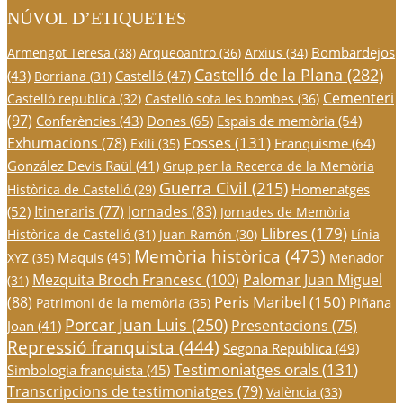
NÚVOL D’ETIQUETES
Bombardejos
Armengot Teresa
(38)
Arqueoantro
(36)
Arxius
(34)
Castelló de la Plana
(282)
(43)
Castelló
(47)
Borriana
(31)
Cementeri
Castelló republicà
(32)
Castelló sota les bombes
(36)
(97)
Conferències
(43)
Dones
(65)
Espais de memòria
(54)
Fosses
(131)
Exhumacions
(78)
Franquisme
(64)
Exili
(35)
González Devis Raül
(41)
Grup per la Recerca de la Memòria
Guerra Civil
(215)
Homenatges
Històrica de Castelló
(29)
Itineraris
(77)
Jornades
(83)
(52)
Jornades de Memòria
Llibres
(179)
Històrica de Castelló
(31)
Juan Ramón
(30)
Línia
Memòria històrica
(473)
Maquis
(45)
XYZ
(35)
Menador
Mezquita Broch Francesc
(100)
Palomar Juan Miguel
(31)
Peris Maribel
(150)
(88)
Piñana
Patrimoni de la memòria
(35)
Porcar Juan Luis
(250)
Presentacions
(75)
Joan
(41)
Repressió franquista
(444)
Segona República
(49)
Testimoniatges orals
(131)
Simbologia franquista
(45)
Transcripcions de testimoniatges
(79)
València
(33)