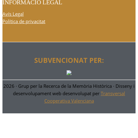
INFORMACIÓ LEGAL
Avís Legal
Política de privacitat
SUBVENCIONAT PER:
2026 ·
Grup per la Recerca de la Memòria Històrica
· Disseny i
desenvolupament web desenvolupat per
Transversal
Cooperativa Valenciana