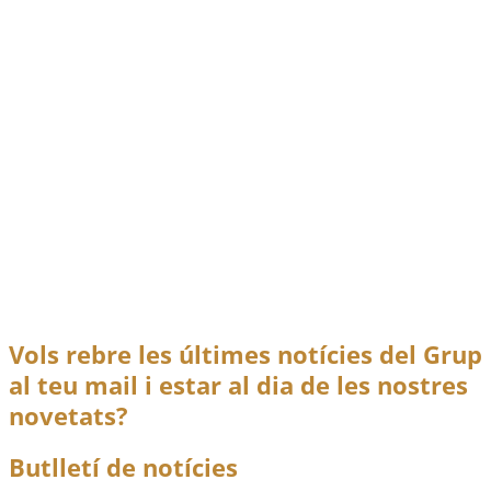
VI Jornades de Memòria Històrica de Castelló.
Literatura, cine i memòria
Llegir més
La columna Casas Sala
jul.
1
2006
Actes i conferències
,
Notícies
Acte homenatge membres columna Casas Sala Divendres
28 de juliol
La columna Casas Sala
Llegir més
Vols rebre les últimes notícies del Grup
al teu mail i estar al dia de les nostres
novetats?
Butlletí de notícies