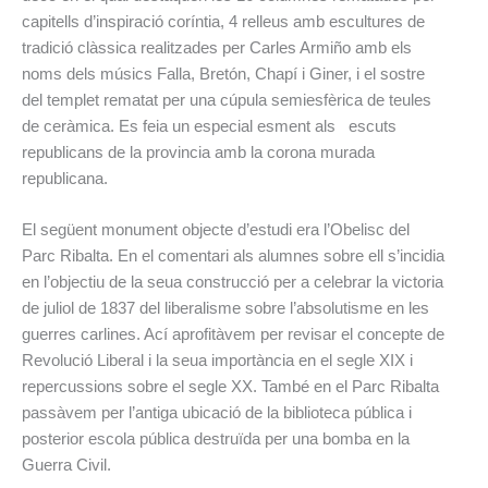
capitells d’inspiració coríntia, 4 relleus amb escultures de
tradició clàssica realitzades per Carles Armiño amb els
noms dels músics Falla, Bretón, Chapí i Giner, i el sostre
del templet rematat per una cúpula semiesfèrica de teules
de ceràmica. Es feia un especial esment als escuts
republicans de la provincia amb la corona murada
republicana.
El següent monument objecte d’estudi era l’Obelisc del
Parc Ribalta. En el comentari als alumnes sobre ell s’incidia
en l’objectiu de la seua construcció per a celebrar la victoria
de juliol de 1837 del liberalisme sobre l’absolutisme en les
guerres carlines. Ací aprofitàvem per revisar el concepte de
Revolució Liberal i la seua importància en el segle XIX i
repercussions sobre el segle XX. També en el Parc Ribalta
passàvem per l’antiga ubicació de la biblioteca pública i
posterior escola pública destruïda per una bomba en la
Guerra Civil.