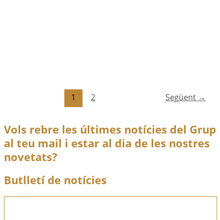
Exposició Mnemòsines d’Adonat al
Museu de Belles Arts
març
1
2016
Divulgació
,
Exposicions
,
Notícies
El passat 12 de març de 2016 l’Associació Adona’t
Exposició Mnemòsines d’Adonat al Museu de Belles
Arts
Llegir més
1
2
Següent
→
Vols rebre les últimes notícies del Grup
al teu mail i estar al dia de les nostres
novetats?
Butlletí de notícies