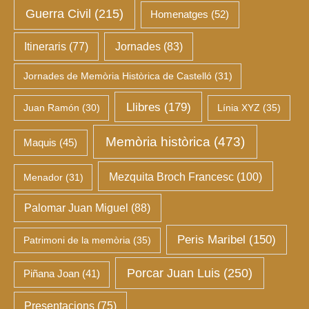
Guerra Civil
(215)
Homenatges
(52)
Itineraris
(77)
Jornades
(83)
Jornades de Memòria Històrica de Castelló
(31)
Llibres
(179)
Juan Ramón
(30)
Línia XYZ
(35)
Memòria històrica
(473)
Maquis
(45)
Mezquita Broch Francesc
(100)
Menador
(31)
Palomar Juan Miguel
(88)
Peris Maribel
(150)
Patrimoni de la memòria
(35)
Porcar Juan Luis
(250)
Piñana Joan
(41)
Presentacions
(75)