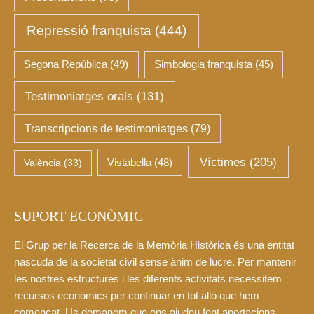
Repressió franquista
(444)
Segona República
(49)
Simbologia franquista
(45)
Testimoniatges orals
(131)
Transcripcions de testimoniatges
(79)
Víctimes
(205)
València
(33)
Vistabella
(48)
SUPORT ECONÒMIC
El Grup per la Recerca de la Memòria Històrica és una entitat
nascuda de la societat civil sense ànim de lucre. Per mantenir
les nostres estructures i les diferents activitats necessitem
recursos econòmics per continuar en tot allò que hem
començat. Us demanem que ens ajudeu fent aportacions