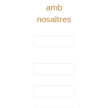
amb
nosaltres
El nom (obligatori)
El correu electrònic
(obligatori)
Assumpte
El missatge