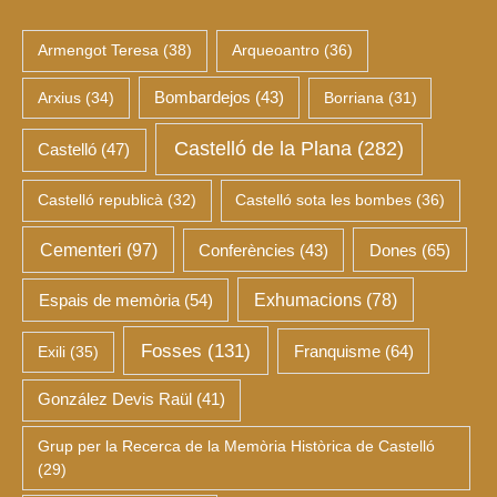
Armengot Teresa
(38)
Arqueoantro
(36)
Arxius
(34)
Bombardejos
(43)
Borriana
(31)
Castelló de la Plana
(282)
Castelló
(47)
Castelló republicà
(32)
Castelló sota les bombes
(36)
Cementeri
(97)
Dones
(65)
Conferències
(43)
Espais de memòria
(54)
Exhumacions
(78)
Fosses
(131)
Franquisme
(64)
Exili
(35)
González Devis Raül
(41)
Grup per la Recerca de la Memòria Històrica de Castelló
(29)