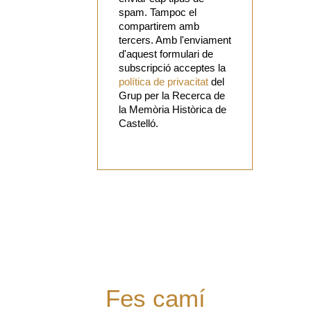
spam. Tampoc el
compartirem amb
tercers. Amb l'enviament
d'aquest formulari de
subscripció acceptes la
política de privacitat
del
Grup per la Recerca de
la Memòria Històrica de
Castelló.
Vols
col·laborar
amb el Grup?
Tens alguna
proposta?
Digues la
teua!
Fes camí