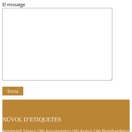
El missatge
NÚVOL D’ETIQUETES
Bombardejos
Armengot Teresa
(38)
Arqueoantro
(36)
Arxius
(34)