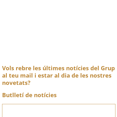
Acte sobre la recuperació de la
memòria oral a Atzeneta
des.
1
2009
Actes i conferències
,
Notícies
El Grup per la Recerca de la Memòria Històrica de
Acte sobre la recuperació de la memòria oral a
Atzeneta
Llegir més
Vols rebre les últimes notícies del Grup
al teu mail i estar al dia de les nostres
novetats?
Butlletí de notícies