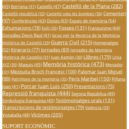
Castelló de la Plana
(282)
(43)
Castelló
(47)
Borriana
(31)
Cementeri
Castelló republicà
(32)
Castelló sota les bombes
(36)
(97)
Conferències
(43)
Dones
(65)
Espais de memòria
(54)
Fosses
(131)
Exhumacions
(78)
Franquisme
(64)
Exili
(35)
González Devis Raül
(41)
Grup per la Recerca de la Memòria
Guerra Civil
(215)
Homenatges
Històrica de Castelló
(29)
Itineraris
(77)
Jornades
(83)
(52)
Jornades de Memòria
Llibres
(179)
Històrica de Castelló
(31)
Juan Ramón
(30)
Línia
Memòria històrica
(473)
Maquis
(45)
XYZ
(35)
Menador
Mezquita Broch Francesc
(100)
Palomar Juan Miguel
(31)
Peris Maribel
(150)
(88)
Piñana
Patrimoni de la memòria
(35)
Porcar Juan Luis
(250)
Presentacions
(75)
Joan
(41)
Repressió franquista
(444)
Segona República
(49)
Testimoniatges orals
(131)
Simbologia franquista
(45)
Transcripcions de testimoniatges
(79)
València
(33)
Víctimes
(205)
Vistabella
(48)
SUPORT ECONÒMIC