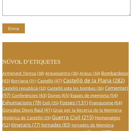
NÚVOL D’ETIQUETES
Bombardejos
Armengot Teresa
(38)
Arqueoantro
(36)
Arxius
(34)
Castelló de la Plana
(282)
(43)
Castelló
(47)
Borriana
(31)
Cementeri
Castelló republicà
(32)
Castelló sota les bombes
(36)
(97)
Conferències
(43)
Dones
(65)
Espais de memòria
(54)
Fosses
(131)
Exhumacions
(78)
Franquisme
(64)
Exili
(35)
González Devis Raül
(41)
Grup per la Recerca de la Memòria
Guerra Civil
(215)
Homenatges
Històrica de Castelló
(29)
Itineraris
(77)
Jornades
(83)
(52)
Jornades de Memòria