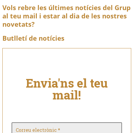
Maquis:Una Història Falseada
Llegir més
Vols rebre les últimes notícies del Grup
al teu mail i estar al dia de les nostres
novetats?
Butlletí de notícies
Envia'ns el teu
mail!