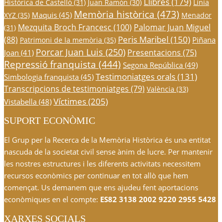
Llibres
(179)
Històrica de Castelló
(31)
Juan Ramón
(30)
Línia
Memòria històrica
(473)
Maquis
(45)
XYZ
(35)
Menador
Mezquita Broch Francesc
(100)
Palomar Juan Miguel
(31)
Peris Maribel
(150)
(88)
Piñana
Patrimoni de la memòria
(35)
Porcar Juan Luis
(250)
Presentacions
(75)
Joan
(41)
Repressió franquista
(444)
Segona República
(49)
Testimoniatges orals
(131)
Simbologia franquista
(45)
Transcripcions de testimoniatges
(79)
València
(33)
Víctimes
(205)
Vistabella
(48)
SUPORT ECONÒMIC
El Grup per la Recerca de la Memòria Històrica és una entitat
nascuda de la societat civil sense ànim de lucre. Per mantenir
les nostres estructures i les diferents activitats necessitem
recursos econòmics per continuar en tot allò que hem
començat. Us demanem que ens ajudeu fent aportacions
econòmiques en el compte:
ES82 3138 2002 9220 2955 5428
XARXES SOCIALS