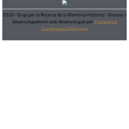
2026 ·
Grup per la Recerca de la Memòria Històrica
· Disseny i
desenvolupament web desenvolupat per
Transversal
Cooperativa Valenciana