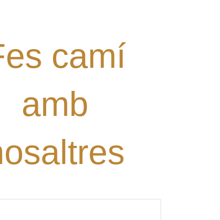
alguna proposta?
Digues la teua!
Fes camí
amb
nosaltres
ori)