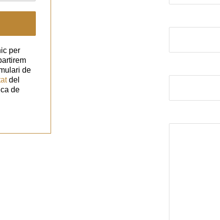
El correu elect
ic per
partirem
Assumpte
mulari de
tat
del
ica de
El missatge