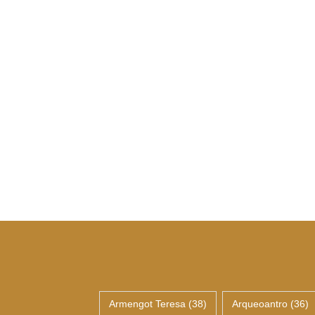
Armengot Teresa
(38)
Arqueoantro
(36)