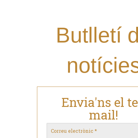
Grup al teu mail i estar al 
nostres novetats?
Butlletí 
notície
Envia'ns el t
mail!