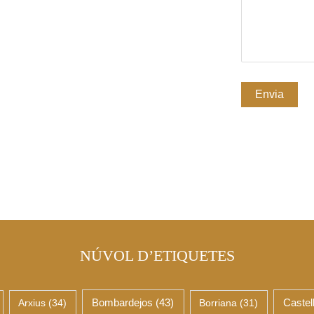
NÚVOL D’ETIQUETES
Arxius
(34)
Bombardejos
(43)
Borriana
(31)
Castel