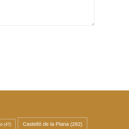
Castelló de la Plana
(282)
ló
(47)