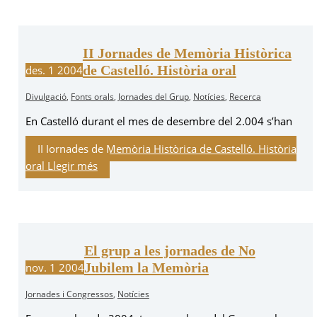
II Jornades de Memòria Històrica
de Castelló. Història oral
des.
1
2004
Divulgació
,
Fonts orals
,
Jornades del Grup
,
Notícies
,
Recerca
En Castelló durant el mes de desembre del 2.004 s’han
II Jornades de Memòria Històrica de Castelló. Història
oral
Llegir més
El grup a les jornades de No
Jubilem la Memòria
nov.
1
2004
Jornades i Congressos
,
Notícies