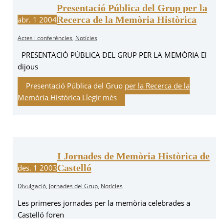
Presentació Pública del Grup per la
Recerca de la Memòria Històrica
abr.
1
2004
Actes i conferències
,
Notícies
PRESENTACIÓ PÚBLICA DEL GRUP PER LA MEMÒRIA El
dijous
Presentació Pública del Grup per la Recerca de la
Memòria Històrica
Llegir més
I Jornades de Memòria Històrica de
Castelló
des.
1
2003
Divulgació
,
Jornades del Grup
,
Notícies
Les primeres jornades per la memòria celebrades a
Castelló foren