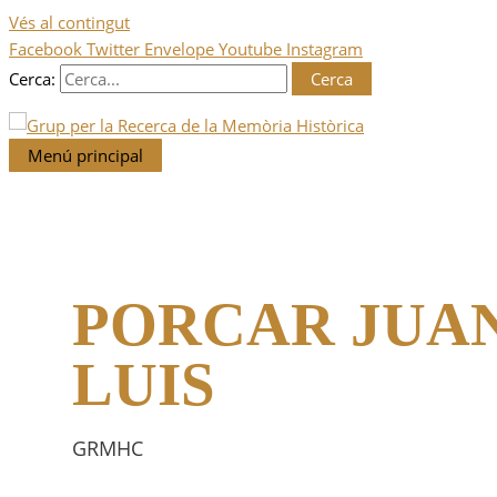
Vés al contingut
Facebook
Twitter
Envelope
Youtube
Instagram
Cerca:
Menú principal
PORCAR JUA
LUIS
GRMHC