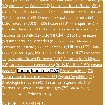
Castelló de la Plana
(282)
(43)
Castelló
(47)
Borriana
(31)
Cementeri
Castelló republicà
(32)
Castelló sota les bombes
(36)
(97)
Conferències
(43)
Dones
(65)
Espais de memòria
(54)
Fosses
(131)
Exhumacions
(78)
Franquisme
(64)
Exili
(35)
González Devis Raül
(41)
Grup per la Recerca de la Memòria
Guerra Civil
(215)
Homenatges
Històrica de Castelló
(29)
Itineraris
(77)
Jornades
(83)
(52)
Jornades de Memòria
Llibres
(179)
Històrica de Castelló
(31)
Juan Ramón
(30)
Línia
Memòria històrica
(473)
Maquis
(45)
XYZ
(35)
Menador
Mezquita Broch Francesc
(100)
Palomar Juan Miguel
(31)
Peris Maribel
(150)
(88)
Piñana
Patrimoni de la memòria
(35)
Porcar Juan Luis
(250)
Presentacions
(75)
Joan
(41)
Repressió franquista
(444)
Segona República
(49)
Testimoniatges orals
(131)
Simbologia franquista
(45)
Transcripcions de testimoniatges
(79)
València
(33)
Víctimes
(205)
Vistabella
(48)
SUPORT ECONÒMIC