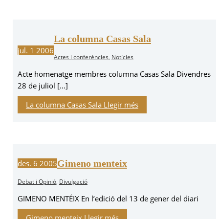
La columna Casas Sala
jul.
1
2006
Actes i conferències
,
Notícies
Acte homenatge membres columna Casas Sala Divendres
28 de juliol […]
La columna Casas Sala
Llegir més
Gimeno menteix
des.
6
2005
Debat i Opinió
,
Divulgació
GIMENO MENTÉIX En l’edició del 13 de gener del diari
Gimeno menteix
Llegir més