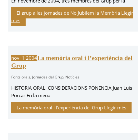
En novembre de 2004, tres membres del Grup per la
El grup a les jornades de No Jubilem la Memòria
Llegir
més
La memòria oral i l’experiència del
nov.
1
2004
Grup
Fonts orals
,
Jornades del Grup
,
Notícies
HISTORIA ORAL. CONSIDERACIONS PONENCIA Juan Luis
Porcar En la meua
La memòria oral i l’experiència del Grup
Llegir més