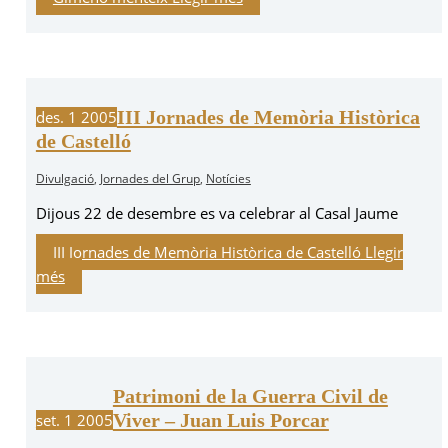
III Jornades de Memòria Històrica
des.
1
2005
de Castelló
Divulgació
,
Jornades del Grup
,
Notícies
Dijous 22 de desembre es va celebrar al Casal Jaume
III Jornades de Memòria Històrica de Castelló
Llegir
més
Patrimoni de la Guerra Civil de
Viver – Juan Luis Porcar
set.
1
2005