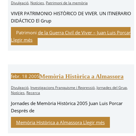
Divulgació
,
Notícies
,
Patrimoni de la memòria
VIVER PATRIMONIO HISTÒRICO DE VIVER. UN ITINERARIO
DIDÁCTICO El Grup
Patrimoni de la Guerra Civil de Viver – Juan Luis Porcar
Llegir més
Memòria Històrica a Almassora
febr.
18
2005
Divulgació
,
Investigacions Franquisme i Repressió
,
Jornades del Grup
,
Notícies
,
Recerca
Jornades de Memòria Històrica 2005 Juan Luis Porcar
Després de
Memòria Històrica a Almassora
Llegir més