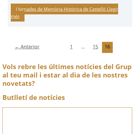
I Jornades de Memòria Històrica de Castelló
Llegir
més
←
Anterior
1
…
15
16
Vols rebre les últimes notícies del Grup
al teu mail i estar al dia de les nostres
novetats?
Butlletí de notícies