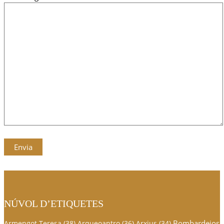
NÚVOL D’ETIQUETES
Bombardejos
Armengot Teresa
(38)
Arqueoantro
(36)
Arxius
(34)